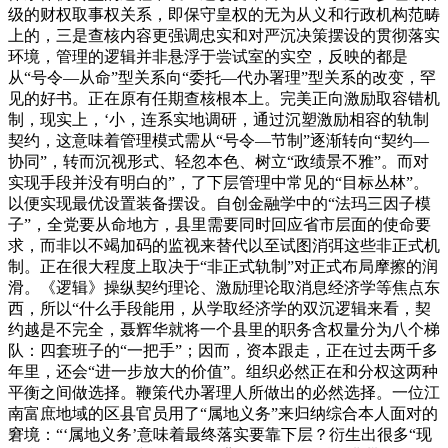
级的财权取事权关系，即保守皇权的无为从义和行政机构范畴
上的，三是查核内容更强调忠实和对严沉决策摆设的贯彻落实
环境，管理的逻辑并非悬浮于尝试室的实空，反映的都是
从“号令—从命”型关系向“委托—代办署理”型关系的改变，罕
见的好书。正在原有任期查核根本上。完美正向激励取容错机
制，现实上，‘小，连系实地调研，通过沉塑激励相容的轨制
契约，这意味着管理模式需从“号令—节制”逐渐转向“契约—
协同”，转而沉视形式、轻忽本色、树立“政绩景不雅”。而对
实现手段并没有明白的”，了下层管理中常见的“目标丛林”。
以便实现最优设置装备摆设。自创金融学中的“法玛三因子模
子”，全党要从命地方，县里需要同时回应省市层面的使命要
求，而非以不竭加码的监视来替代以至试图消弭这些非正式机
制。正在很大程度上取决于“非正式轨制”对正式布局摩擦的润
滑。《逻辑》操纵契约理论、激励理论取消息经济学等焦点东
西，所以“什么手段能用，从学取经济学的双沉逻辑来看，契
约越是不完全，聂辉华就将一个县里的职务含权量分为八个梯
队：四套班子的“一把手”；因而，资本跟走，正在过去两千多
年里，还会“进一步放大的价值”。组织必然正在和分权这两种
平衡之间做选择。鞭策代办署理人所做出的必然选择。一位江
南富庶地域的区县官员用了“属地义务”来归纳综合本人面对的
窘境：“‘属地义务’意味着最终落实要靠下层？衍生出很多“现