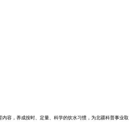
内容，养成按时、定量、科学的饮水习惯，为北疆科普事业取