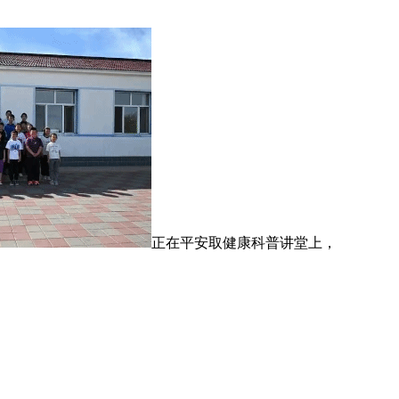
正在平安取健康科普讲堂上，