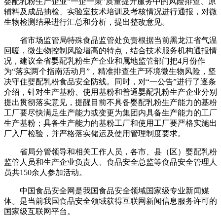
婴配乳粉生产企业“一企一策”质量提升服务中的风险排查、原
辅料及成品抽检、实验室技术培训及考核情况进行通报，对微
生物检测结果进行汇总和分析，提出整改意见。
省市场监管局特殊食品监管处负责根据当前黑龙江省气温
回暖，微生物控制风险增高的特点，结合技术服务机构通报情
况，建议全省婴配乳粉生产企业和属地监管部门把4月份作
为“落实两个指南活动月”，精准排查生产环境微生物风险，坚
决守住婴配乳粉食品安全防线。同时，对“一公告”进行了逐条
介绍，针对生产基粉、使用基粉和普通婴配乳粉生产企业分别
提出贯彻落实意见，提醒目前不具备婴配乳粉生产能力的基粉
工厂要尽快满足生产能力或变更为集团内具备生产能力的工厂
生产基粉；具备生产能力的基粉工厂和使用工厂要严格实施出
厂入厂检验，并严格落实储运及使用管理制度要求。
省局分管领导和相关工作人员，各市、县（区）婴配乳粉
监管人员和生产企业负责人、食品安全总监等食品安全管理人
员共150余人参加活动。
中国食品安全网是我国食品安全领域国家级专业新闻媒
体。是当前我国食品安全领域获得互联网新闻信息服务许可的
国家级互联网平台。