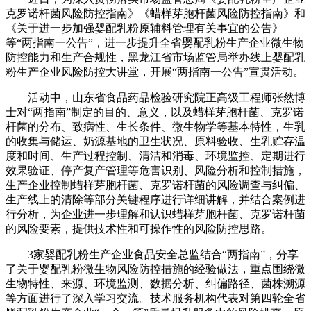
克罗诺杆菌风险防控指南》《蜡样芽胞杆菌风险防控指南》和
《关于进一步加强婴配乳粉原辅料管理有关事宜的公告》
等“两指南一公告”，进一步提升全省婴配乳粉生产企业微生物
防控能力和生产合规性，黑龙江省市场监管局举办线上婴配乳
粉生产企业风险防控大讲堂，开展“两指南一公告”宣贯活动。
活动中，山东省食品药品检验研究院正高级工程师张然博
士对“两指南”制定的目的、意义，以及蜡样芽胞杆菌、克罗诺
杆菌的分布、致病性、生长条件、微生物学等基本特性，生乳
的收集与储运、奶源基地的卫生状况、原料验收、生乳贮存温
度和时间、生产过程控制、清洁和消毒、环境监控、定期进行
效果验证、停产复产管理等危害识别、风险分析和控制措施，
生产企业控制蜡样芽胞杆菌、克罗诺杆菌的风险调查与纠偏、
生产线上的清除等部分关键程序进行详细讲解，并结合案例进
行分析，为企业进一步理解和认识蜡样芽胞杆菌、克罗诺杆菌
的风险要素，提供技术性和可操作性的风险防控思路。
3家婴配乳粉生产企业食品安全总监结合“两指南”，分享
了关于婴配乳粉微生物风险防控措施的经验做法，重点围绕微
生物特性、来源、环境监测、数据分析、纠偏路径、菌株溯源
等方面进行了深入学习交流。技术服务机构代表对第四轮全省