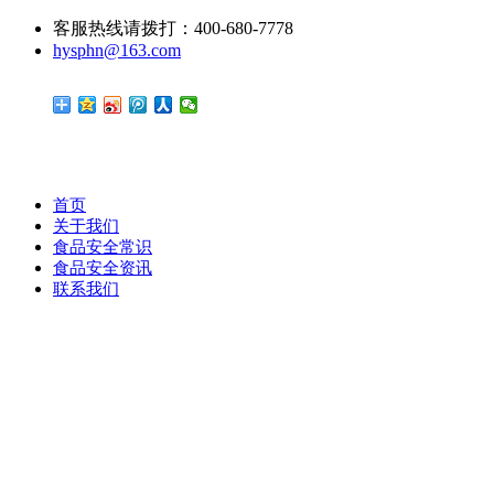
客服热线请拨打：400-680-7778
hysphn@163.com
首页
关于我们
食品安全常识
食品安全资讯
联系我们