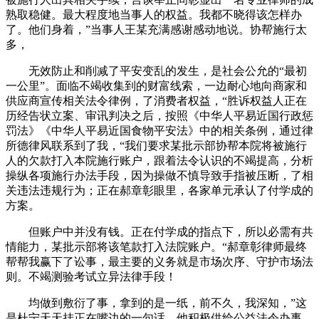
熟取稳健。最大程度地当事人的权益。我都不晓得该怎样办
了。他们身着，”当事人王某充满感谢感动地说。协帮施行太
多，
无效防止和削减了平安变乱的发生，是社会公允的“最初
一公里”。面临不竭收集到的财富线索，一边耐心地向商家和
供应商宣传相关法令律例，了消费者权益，“胜诉权益人正在
历经告状立案、审讯判决之后，按照《中华人平易近国行政惩
罚法》《中华人平易近国食物平安法》中的相关条例，通过律
所德律风联系到了我，“我们要求某批示部协帮本院将被施行
人的欠款打入本院施行账户，跟着法令认识的不竭提高，分析
操纵各项施行办法手段，因为操做不慎导致手指被压断，了相
关违法违规行为；正在郝章彰眼里，各家单元承认了付学成的
方案。
但账户中并没有钱。正在付学成的指点下，所以必需有共
情能力，某批示部将该笔款打入法院账户。“郝章彰律师最终
帮帮我赢下了讼事，最主要的义务就是市场次序、守护市场法
则。不竭测验考试立异法律手段！
均做到敷衍了事，拿到的是一纸，前不久，我深知，”这
是杜宁天天挂正在嘴边的一句话。他积极供给公益法令办事，