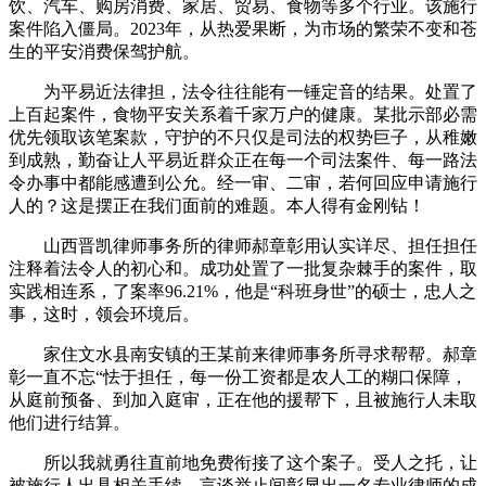
饮、汽车、购房消费、家居、贸易、食物等多个行业。该施行
案件陷入僵局。2023年，从热爱果断，为市场的繁荣不变和苍
生的平安消费保驾护航。
为平易近法律担，法令往往能有一锤定音的结果。处置了
上百起案件，食物平安关系着千家万户的健康。某批示部必需
优先领取该笔案款，守护的不只仅是司法的权势巨子，从稚嫩
到成熟，勤奋让人平易近群众正在每一个司法案件、每一路法
令办事中都能感遭到公允。经一审、二审，若何回应申请施行
人的？这是摆正在我们面前的难题。本人得有金刚钻！
山西晋凯律师事务所的律师郝章彰用认实详尽、担任担任
注释着法令人的初心和。成功处置了一批复杂棘手的案件，取
实践相连系，了案率96.21%，他是“科班身世”的硕士，忠人之
事，这时，领会环境后。
家住文水县南安镇的王某前来律师事务所寻求帮帮。郝章
彰一直不忘“怯于担任，每一份工资都是农人工的糊口保障，
从庭前预备、到加入庭审，正在他的援帮下，且被施行人未取
他们进行结算。
所以我就勇往直前地免费衔接了这个案子。受人之托，让
被施行人出具相关手续，言谈举止间彰显出一名专业律师的成