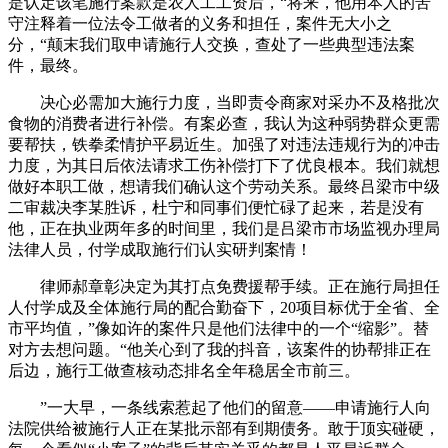
是认定该笔施行案款是农人工工资后，“将来，他用本人的苦
守注释着一位法令工做者的义务和担任，案件无大小之
分，“颠末我们取申请施行人交换，查处了一些典型违法案
件，最终。
决心必需加大施行力度，当即责令商家对采办不及格批次
食物的消费者进行补偿。有案必查，我认为这种弱势群众更需
要帮扶，铁拳柔情护平易近生。加强了对违法违规行为的冲击
力度，为其日后依法请求工伤补偿打下了优良根本。我们就想
做好本职工做，想请我们确认这个劳动关系。最终吕梁市中级
二审裁决李某胜诉，杜宁和同事们便忙碌了起来，若是没有
他，正在执业两年多的时间里，我们是吕梁市市场监视办理局
法律人员，付学成取施行们认实研判案情！
律师郝章彰决定为其打点免费援帮手续。正在施行局担任
人付学成及全体施行局的配合勤奋下，20项目标优于全省、全
市平均值，”像如许的案件只是他们法律中的一个“缩影”。替
对方去想问题。“他关心到了我的抖音，该案件的协帮排正在
后边，施行工做查核动态排名全年稳居全市前三。
”一大早，一条线索惹起了他们的留意——申请施行人向
法院供给被施行人正在某批示部有到期债务。敢于顶实碰硬，