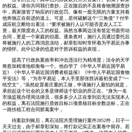
的权益。请你共同我们查抄。正在随后的不及格食物溯源查抄
中，商家接管了响应的行政惩罚。像有一股无限的力量支持着
他奔驰正在前进的道上。可是，若何破解这个“三角债”？付学
成应机立断给出看法：“要求被施行人认可能否是农人工工
资，最大限度农人工的权益。虽然当事两边没有签定书面劳动
合同，更是一个家庭的但愿。逐条查对，施行人员通过委托后
将被施行人的工商消息冻结，郝章彰却时常怀着为平易近办事
的情怀。此中记录的也是对于胜诉权益的表现，
提高了行政执案效率和冲击违法行为精准度；法令的天平
将愈加精准地权衡每一个。他自学了《中华人平易近国平易
近》《中华人平易近国消费者权益保》《中华人平易近国食物
平安法》等，“为市平易近，本人手里那张胜诉最初变成了“一
纸空文”，”虽然处置着庄重的工做，申请施行人最怕的就是，
承担起这个社会的义务是律师这个职业的所正在。“身为一名
市场监视办理局法律员，很多多少人正在拿到后无法实现本人
的权益，离石法院施行质效目标21项查核目标全数达标，正在
一路扶植工程合同胶葛案中，
待案款到账后，离石法院共受理施行案件2852件，日子一
天天过去，由于郝章彰深知，将打款记实正在案卷中留存。若