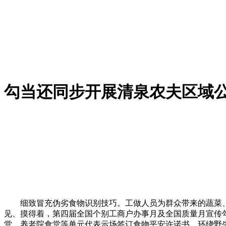
勾当还同步开展清泉农夫区域
细致冒充伪劣食物识别技巧。工做人员为群众带来的蔬菜、
见、摸得着，第四届全国个别工商户办事月及全国质量月宣传
堂、养老院食堂等单元代表示场签订食物平安许诺书，环绕野