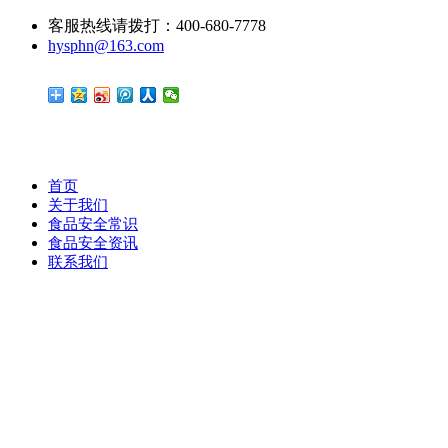
客服热线请拨打：400-680-7778
hysphn@163.com
首页
关于我们
食品安全常识
食品安全资讯
联系我们