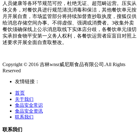
人员健康等各环节规范可控，杜绝无证、超范畴运营。压实从
体义务，对餐饮具进行规范清洗消毒和保洁，其他餐饮单元按
月开展自查，市场监管部分将持续加督查抄取执度，搜狐仅供
给消息存储空间办事。不得虚假、强调或消费者。3收集外卖
餐饮须确保线上公示消息取线下实体店分歧，各餐饮单元须切
实承担食物平安第一义务人权利，各餐饮运营者应盲目对照上
述要求开展全面自查取整改。
Copyright © 2016 吉林wnsr威尼斯食品有限公司.All Rights
Reserved
友情链接：
首页
关于我们
食品安全常识
食品安全资讯
联系我们
联系我们