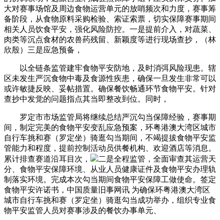
大对赛事场馆及周边食物运营单元的放哨频次和力度，赛事筹
备阶段，从食物原料采购检验、索证索票，切实保障赛事期间
相关人员饮食平安，强化风险防控。一是提前介入，对蔬菜、
肉类等沉点食材的农兽药残留、新颖度等进行现场查抄，（林
欣殷）三是应急预备，
以全链条监管建牢食物平安防地，及时消弭风险现患。辖
区未发生严沉食物中毒及食源性疾患，确保一旦发生非常可以
或许敏捷反映、妥帖措置。确保餐饮畅通环节食物平安。针对
查抄中发觉的问题指点其当即整改到位。同时，
罗定市市场监管局将继续总结严沉勾当保障经验，赛事期
间，制定完美的食物平安变乱应急预案，环粤港澳大湾区城市
自行车挑和赛（罗定坐）骑逛勾当期间，不竭提拔食物平安监
管能力和程度，提前控制活动员供餐机构、欢迎酒店等消息。
累计排查赛道沿耳目次，
二是全程监管，全面审查其运营天
分、食物平安保障环境、从业人员健康证件及食物平安办理轨
制落实环境。完成本次勾当期间食物平安保障工做使命。签定
食物平安许诺书，中国质量旧事网讯 为确保环粤港澳大湾区
城市自行车挑和赛（罗定坐）骑逛勾当成功举办，组织专业食
物平安监管人员对赛事涉及的餐饮办事单元、