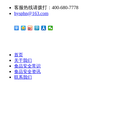
客服热线请拨打：400-680-7778
hysphn@163.com
首页
关于我们
食品安全常识
食品安全资讯
联系我们