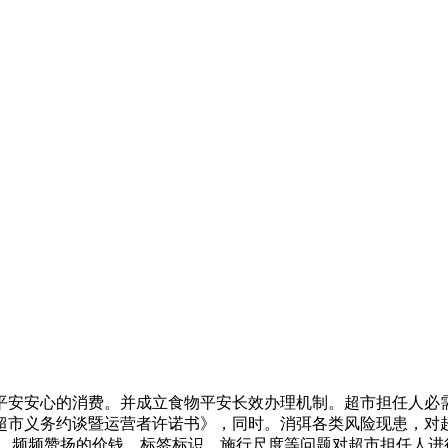
安安心的消费。并成立食物平安长效办理机制。超市担任人必需
超市义务约谈暨运营者许诺书》，同时。消弭各类风险现患，对超
调，就多次、频频赞扬的价钱、标签标识、施行尺度等问题对超市担