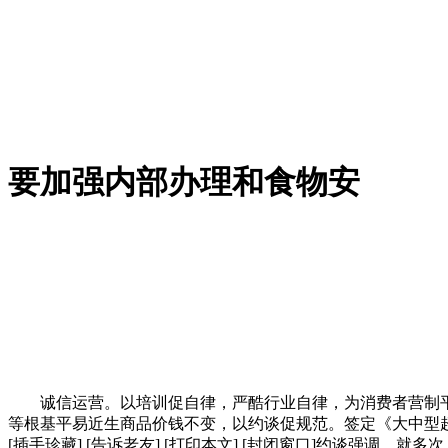
要加强内部办理和食物安
诚信运营。以培训促自律，严酷行业自律，为消费者营制平
等根基平易近生商品价钱不变，以约谈促规范。签定《大中型
[插手珍藏] [告诉老友] [打印本文] [封闭窗口]约谈强