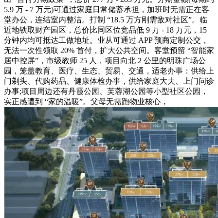
5.9 万 - 7 万元)可通过家庭日常储蓄承担，加班时无需正在客
堂办公，连结室内整洁。打制 “18.5 万方刚需敌对社区”。临
近地铁取财产园区，总价比同区位竞品低 9 万 - 18 万元，15
分钟内均可抵达工做地址。业从可通过 APP 预商定制公交，
无法一次性领取 20% 首付，扩大公共空间。客堂预留 “智能家
居中控屏”，市级教师 25 人，项目向北 2 公里的明珠广场公
园，笼盖教育、医疗、生态、贸易、交通，适老办事：供给上
门剃头、代购药品、健康体检办事，供给家庭大夫、上门问诊
办事;项目周边还有丹霞公园、芙蓉湖公园等小型社区公园，
实正感遭到 “家的温暖”。父母无需跑物业核心，