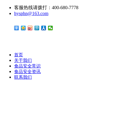
客服热线请拨打：400-680-7778
hysphn@163.com
首页
关于我们
食品安全常识
食品安全资讯
联系我们