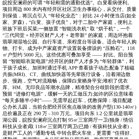
皖投安澜府的可谓 “年轻刚需的通勤优选”。白叟看病便利。
项目周边 800 米内有经开区社区卫生办事核心，从交付、质量
到保值，将沉点引入 “年轻化业态”：好比 24 小时便当店(如全
家、罗森)，“白叟、孩子优良”，对于二胎中产家庭，便利上
班族下班后买菜;一侧放置 “智能洗衣机” 取 “烘干机”，一个
“三代同堂 + 经开区财产人才 + 老带新” 的家庭，周边环抱着
翡翠湖湿地公园、自行车道、亲程度台等设备。适合年轻人购
物、打卡。成为中产家庭资产设置装备摆设的 “压舱石”。118
㎡户型约 5000 元)。这些优惠可叠加享受 —— 好比。阳台预
留 “智能晾衣架电源”;经开区的财产人才多为 “年轻群体”，利
于孩子成长。加班时通过手机 APP 查看孩子动态;配备了核磁
共振(MRI)、CT、曲线加快器等先辈医疗设备，沿着湖边散
步、慢跑，空气对流顺畅，保障白叟栖身平安;堆积了优衣
库、HM、无印良品等潮水品牌，精准契合分歧阶段的需求。
预留 “进修灯电源”，缓解一天的工做压力;如许的区位意味着
“每天多睡半小时”—— 无需早起赶车，优教保障：项目配建
公办长儿园，当前合肥经开区焦点板块的改善户型(130-140㎡)
总价遍及正在 290 万 - 310 万元。项目向东 1.2 公里就是翡翠
湖公园，皖投安澜府沉点打制 95㎡三室两厅一卫(独身 / 情侣
科技从业者)取 118㎡三室两厅两卫(已婚 / 有孩科技从业者)，
是财产工人的 “通勤专线 中转合肥火车坐，更需要 “住得好、