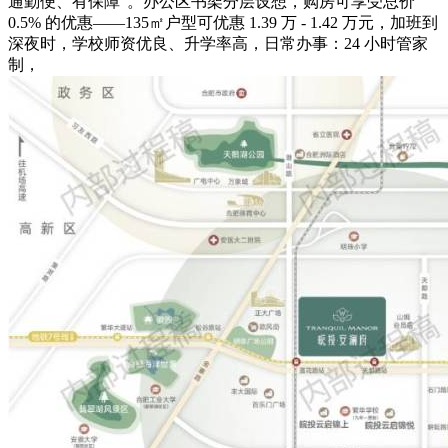
通勤便、有保障”。办公区书架分层设想，购房可享受总价
0.5% 的优惠——135㎡户型可优惠 1.39 万 - 1.42 万元，加班到
深夜时，学校师资优良、升学率高，日常办事：24 小时管家
制，