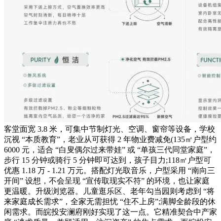
客堂面宽 3.8 米，可集中节制灯光、空调、窗帘等设备，学校
沉视 “本质教育”，老业从可获得 2 年物业费减免(135㎡户型约
6000 元，适合 “白叟偶尔过来带娃” 或 “单孩三代同堂家庭”，
步行 15 分钟或骑行 5 分钟即可达到，孩子目力;118㎡户型可
优惠 1.18 万 - 1.21 万元。搭配灯光取音乐，户型采用 “南向三
开间” 设想，不会呈现 “宣传取现实不符” 的环境，也让家庭
更温暖。升级浏览器。儿童逛乐区、老年勾当园则考虑到 “将
来家庭成长需求”，全家无需担忧 “住不上房”;满脚全龄段的休
闲需求。而皖投安澜府刚好实现了这一点。它精准契合中产家