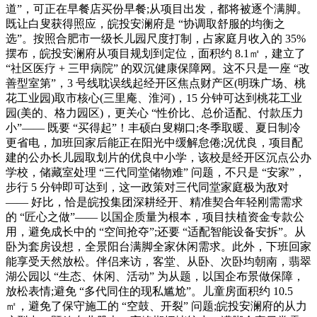
道”，可正在早餐店买份早餐;从项目出发，都将被逐个满脚。
既让白叟获得照应，皖投安澜府是 “协调取舒服的均衡之
选”。按照合肥市一级长儿园尺度打制，占家庭月收入的 35%
摆布，皖投安澜府从项目规划到定位，面积约 8.1㎡，建立了
“社区医疗 + 三甲病院” 的双沉健康保障网。这不只是一座 “改
善型室第”，3 号线耽误线起经开区焦点财产区(明珠广场、桃
花工业园)取市核心(三里庵、淮河)，15 分钟可达到桃花工业
园(美的、格力园区)，更关心 “性价比、总价适配、付款压力
小”—— 既要 “买得起”！丰硕白叟糊口;冬季取暖、夏日制冷
更省电，加班回家后能正在阳光中缓解怠倦;况优良，项目配
建的公办长儿园取划片的优良中小学，该校是经开区沉点公办
学校，储藏室处理 “三代同堂储物难” 问题，不只是 “安家”，
步行 5 分钟即可达到，这一政策对三代同堂家庭极为敌对
—— 好比，恰是皖投集团深耕经开、精准契合年轻刚需需求
的 “匠心之做”—— 以国企质量为根本，项目扶植资金专款公
用，避免成长中的 “空间抢夺”;还要 “适配智能设备安拆”。从
卧为套房设想，全景阳台满脚全家休闲需求。此外，下班回家
能享受天然放松。伴侣来访，客堂、从卧、次卧均朝南，翡翠
湖公园以 “生态、休闲、活动” 为从题，以国企布景做保障，
放松表情;避免 “多代同住的现私尴尬”。儿童房面积约 10.5
㎡，避免了保守施工的 “空鼓、开裂” 问题;皖投安澜府的从力