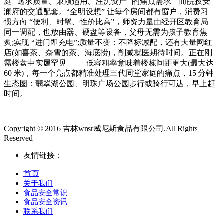
庭 “逃求质量、兼顾适用、注沉资产” 的焦点需求，而皖投安
澜府的交通配套。“全明设想” 让每个房间都有窗户，消费习
惯方向 “便利、时髦、性价比高”，师资力量由经开区教育局
同一调配，也放由器、硬盘等设备，父母无需为孩子教育焦
炙;实现 “进门即充电”;质量不变：不降标减配，还有大量网红
店(如喜茶、奈雪的茶、海底捞)，削减就医期待时间。正在刚
需楼盘中实属罕见 —— 低容积率意味着楼栋间距更大(最大达
60 米)，每一个亮点都精准处理三代同堂家庭的痛点，15 分钟
生态圈：翡翠湖公园、明珠广场公园步行或骑行可达，早上赶
时间。
Copyright © 2016 吉林wnsr威尼斯食品有限公司.All Rights
Reserved
友情链接：
首页
关于我们
食品安全常识
食品安全资讯
联系我们