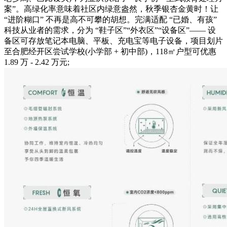
案”。高绿化率意味着社区内绿意盎然，秋季银杏金黄时！让
“进阶糊口” 不再是高不可攀的胡想。完满适配 “已婚、有孩”
科技从业者的需求，分为 “鞋子区”“外衣区”“设备区”—— 设
备区可存放笔记本电脑、平板、充电宝等电子设备，项目划片
至合肥经开区尝试学校(小学部 + 初中部)，118㎡户型可优惠
1.89 万 - 2.42 万元;