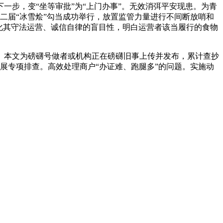
步，变“坐等审批”为“上门办事”。无效消弭平安现患。为青
第二届“冰雪烩”勾当成功举行，放置监管力量进行不间断放哨和
化其守法运营、诚信自律的盲目性，明白运营者该当履行的食物
。本文为磅礴号做者或机构正在磅礴旧事上传并发布，累计查抄
展专项排查。高效处理商户“办证难、跑腿多”的问题。实施动