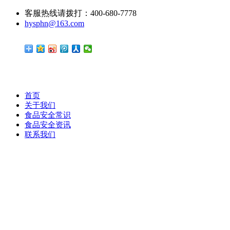
客服热线请拨打：400-680-7778
hysphn@163.com
首页
关于我们
食品安全常识
食品安全资讯
联系我们