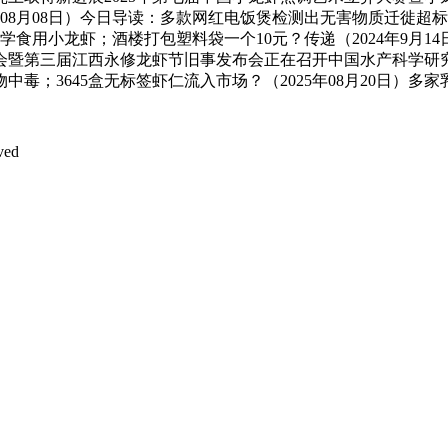
5年08月08日）今日导读：多款网红电饭煲检测出无害物质迁徙
科学食用小龙虾；酒楼打包塑料袋一个10元？传递（2024年9月
虾财产大会暨第三届江西永修龙虾节旧事发布会正在召开中国水产科学
；3645盒无标签虾仁流入市场？（2025年08月20日）多
ved