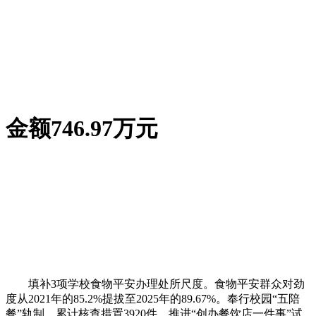
金额746.97万元
填补3项学校食物平安办理处所尺度。食物平安群众对劲
度从2021年的85.2%提拔至2025年的89.67%。奉行校园“五陪
餐”轨制，累计核查措置3920件，推进“创办餐饮店一件事”试