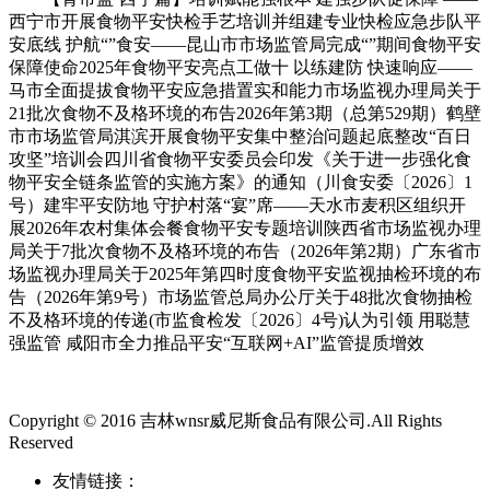
西宁市开展食物平安快检手艺培训并组建专业快检应急步队平
安底线 护航“”食安——昆山市市场监管局完成“”期间食物平安
保障使命2025年食物平安亮点工做十 以练建防 快速响应——
马市全面提拔食物平安应急措置实和能力市场监视办理局关于
21批次食物不及格环境的布告2026年第3期（总第529期）鹤壁
市市场监管局淇滨开展食物平安集中整治问题起底整改“百日
攻坚”培训会四川省食物平安委员会印发《关于进一步强化食
物平安全链条监管的实施方案》的通知（川食安委〔2026〕1
号）建牢平安防地 守护村落“宴”席——天水市麦积区组织开
展2026年农村集体会餐食物平安专题培训陕西省市场监视办理
局关于7批次食物不及格环境的布告（2026年第2期）广东省市
场监视办理局关于2025年第四时度食物平安监视抽检环境的布
告（2026年第9号）市场监管总局办公厅关于48批次食物抽检
不及格环境的传递(市监食检发〔2026〕4号)认为引领 用聪慧
强监管 咸阳市全力推品平安“互联网+AI”监管提质增效
Copyright © 2016 吉林wnsr威尼斯食品有限公司.All Rights
Reserved
友情链接：