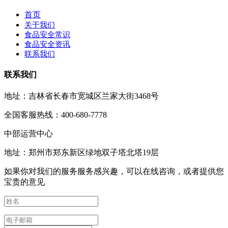
首页
关于我们
食品安全常识
食品安全资讯
联系我们
联系我们
地址：吉林省长春市宽城区兰家大街3468号
全国客服热线：400-680-7778
中部运营中心
地址：郑州市郑东新区绿地双子塔北塔19层
如果你对我们的服务服务感兴趣，可以在线咨询，或者提供您
宝贵的意见