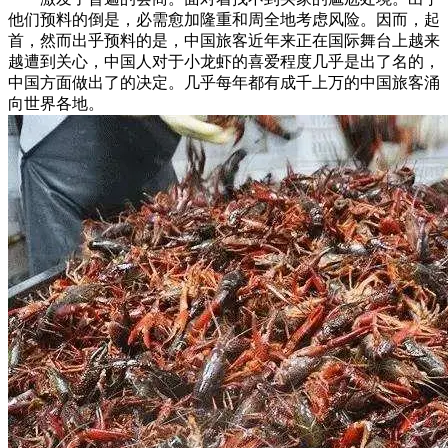
他们预料的倒是，必需愈加隆重和周全地考虑风险。因而，起
首，然而出乎预料的是，中国旅客近年来正在国际舞台上越来
越遭到关心，中国人对于小龙虾的喜爱程度几乎是出了名的，
中国方面做出了的决定。几乎每年都有成千上万的中国旅客涌
向世界各地。