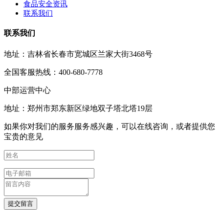
食品安全资讯
联系我们
联系我们
地址：吉林省长春市宽城区兰家大街3468号
全国客服热线：400-680-7778
中部运营中心
地址：郑州市郑东新区绿地双子塔北塔19层
如果你对我们的服务服务感兴趣，可以在线咨询，或者提供您
宝贵的意见
提交留言