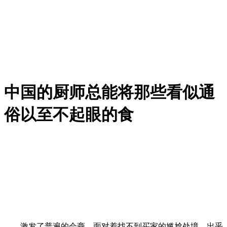
中国的厨师总能将那些看似通
俗以至不起眼的食
激发了普遍的会商。面对着找不到买家的尴尬处境。出乎