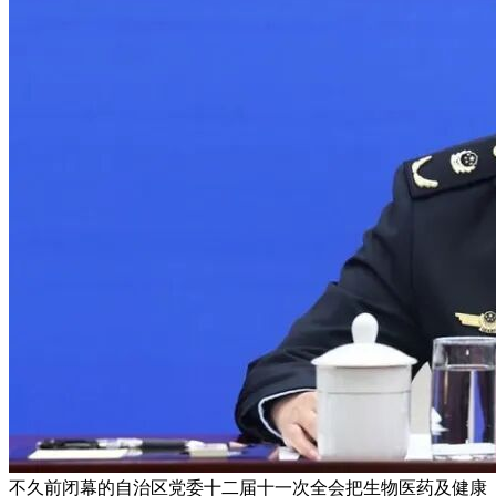
不久前闭幕的自治区党委十二届十一次全会把生物医药及健康