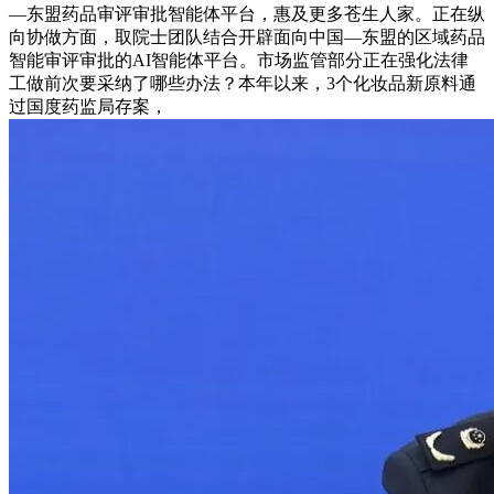
—东盟药品审评审批智能体平台，惠及更多苍生人家。正在纵
向协做方面，取院士团队结合开辟面向中国—东盟的区域药品
智能审评审批的AI智能体平台。市场监管部分正在强化法律
工做前次要采纳了哪些办法？本年以来，3个化妆品新原料通
过国度药监局存案，