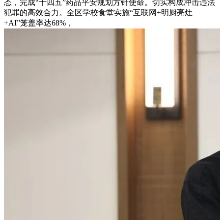
态，完成“十四五”药品平安规划方针使命。切实构成冲击违法
犯罪的高效合力。全区学校食堂实施“互联网+明厨亮灶
+AI”笼盖率达68%，