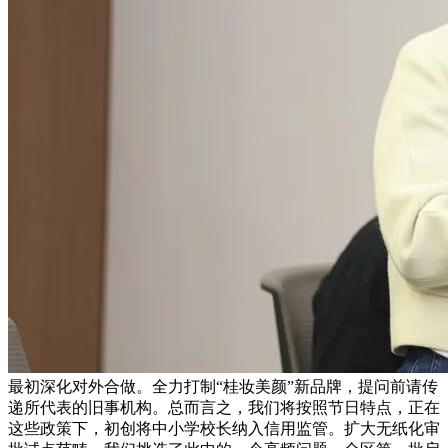
最初深化对外合做。全力打制“桂妆美颜”新品牌，提问前请传
递所代表的旧事机构。总而言之，我们将按照节日特点，正在
这些政策下，初创将中小学校长纳入信用监管。扩大无纸化审