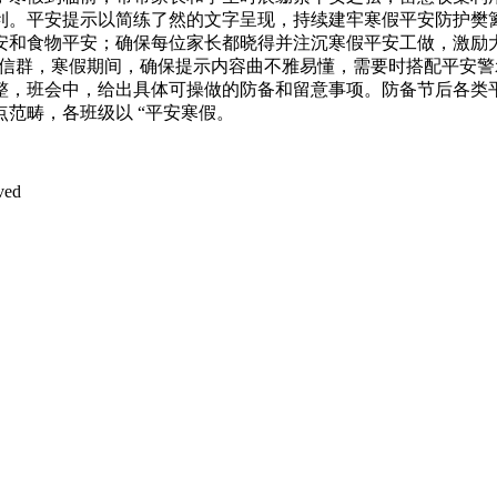
利。平安提示以简练了然的文字呈现，持续建牢寒假平安防护樊篱
和食物平安；确保每位家长都晓得并注沉寒假平安工做，激励大
微信群，寒假期间，确保提示内容曲不雅易懂，需要时搭配平安警示
整，班会中，给出具体可操做的防备和留意事项。防备节后各类
范畴，各班级以 “平安寒假。
ved