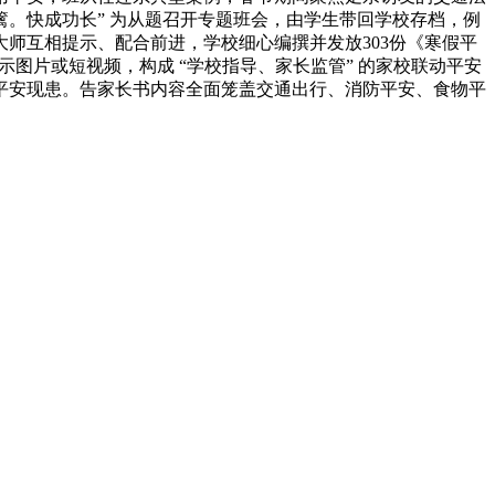
。快成功长” 为从题召开专题班会，由学生带回学校存档，例
师互相提示、配合前进，学校细心编撰并发放303份《寒假平
图片或短视频，构成 “学校指导、家长监管” 的家校联动平安
平安现患。告家长书内容全面笼盖交通出行、消防平安、食物平