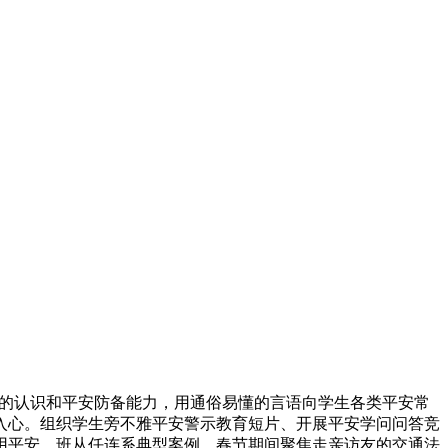
生的认识和平安防备能力，用通俗易懂的言语向学生各类平安常
入心。组织学生旁不雅平安警示教育短片、开展平安学问问答竞
用平安，班从任连系典型案例，春节期间聚焦走亲访友的交通法