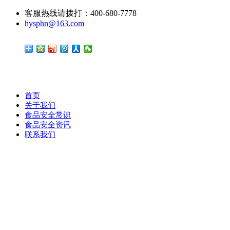
客服热线请拨打：400-680-7778
hysphn@163.com
首页
关于我们
食品安全常识
食品安全资讯
联系我们