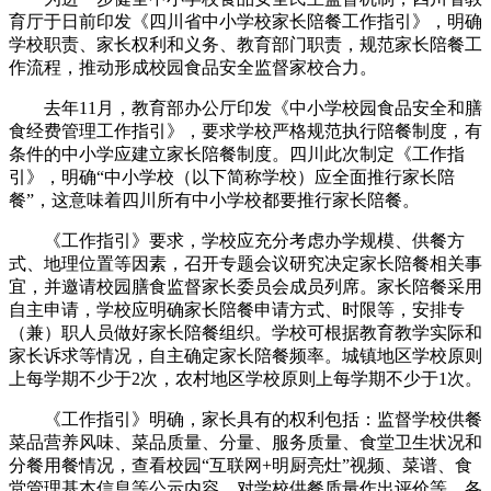
育厅于日前印发《四川省中小学校家长陪餐工作指引》，明确
学校职责、家长权利和义务、教育部门职责，规范家长陪餐工
作流程，推动形成校园食品安全监督家校合力。
去年11月，教育部办公厅印发《中小学校园食品安全和膳
食经费管理工作指引》，要求学校严格规范执行陪餐制度，有
条件的中小学应建立家长陪餐制度。四川此次制定《工作指
引》，明确“中小学校（以下简称学校）应全面推行家长陪
餐”，这意味着四川所有中小学校都要推行家长陪餐。
《工作指引》要求，学校应充分考虑办学规模、供餐方
式、地理位置等因素，召开专题会议研究决定家长陪餐相关事
宜，并邀请校园膳食监督家长委员会成员列席。家长陪餐采用
自主申请，学校应明确家长陪餐申请方式、时限等，安排专
（兼）职人员做好家长陪餐组织。学校可根据教育教学实际和
家长诉求等情况，自主确定家长陪餐频率。城镇地区学校原则
上每学期不少于2次，农村地区学校原则上每学期不少于1次。
《工作指引》明确，家长具有的权利包括：监督学校供餐
菜品营养风味、菜品质量、分量、服务质量、食堂卫生状况和
分餐用餐情况，查看校园“互联网+明厨亮灶”视频、菜谱、食
堂管理基本信息等公示内容，对学校供餐质量作出评价等。各