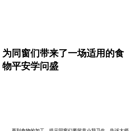
为同窗们带来了一场适用的食
物平安学问盛
再到食物的加工，提示同窗们要留意小我卫生，告诉大师