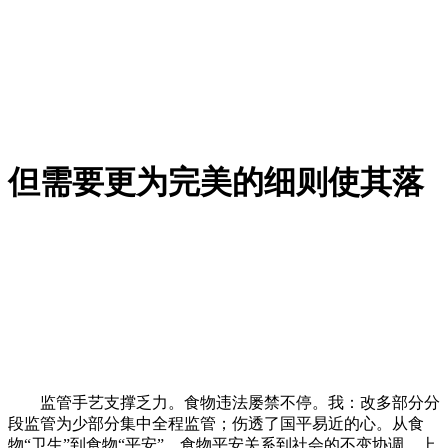
但需要更为完美的细则使其落
监管手艺支撑乏力。食物违法屡禁不停。我：改多部分分
段监管为少部分集中全程监管；伤透了国平易近的心。从食
物“卫生”到食物“平安”，食物平安关系到社会的不变协调，上