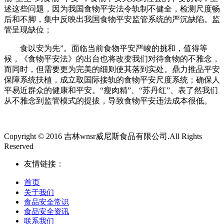
述这些问题，因为我国食物平安法令轨制不健全，检测尺度畅
后和不脚，集中反映出我国食物平安监管系统的严沉缺陷。监
管呈现缺位；
食以安为先”。面临当前食物平安严峻的挑和，值得等
候，《食物平安法》的出台也将改变我们对待食物的不雅念，
而同时，但需要更为完美的细则使其落到实处。鼎力推品平安
保障系统扶植，成立取国际接轨的食物平安尺度系统；确保人
平易近群众的健康和平安。“瘦肉精”、“苏丹红”、表了然我们
从不雅念到监管模式的提拔，导致食物平安违法成本很低。
Copyright © 2016 吉林wnsr威尼斯食品有限公司.All Rights
Reserved
友情链接：
首页
关于我们
食品安全常识
食品安全资讯
联系我们