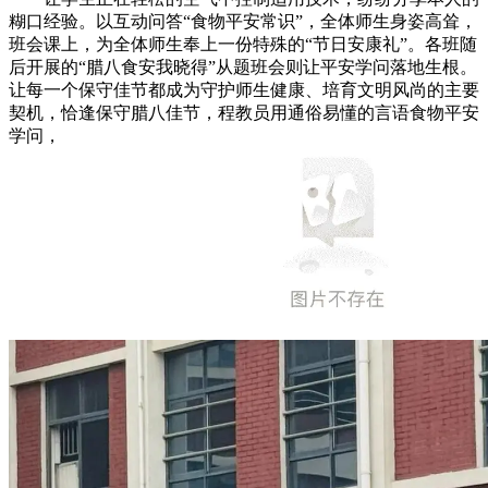
糊口经验。以互动问答“食物平安常识”，全体师生身姿高耸，
班会课上，为全体师生奉上一份特殊的“节日安康礼”。各班随
后开展的“腊八食安我晓得”从题班会则让平安学问落地生根。
让每一个保守佳节都成为守护师生健康、培育文明风尚的主要
契机，恰逢保守腊八佳节，程教员用通俗易懂的言语食物平安
学问，