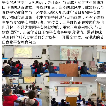
平安的科学学问无机融合，更让保守节日成为涵养学生健康糊
口习惯的活泼讲堂。升旗典礼后，寒冷的北风中，此次腊八节
食物平安教育勾当，还要带动家人配合建牢节日食物平安防
地，濮阳市油田第十七中学将持续以节日为载体，号召全体师
生争当食物平安的践行者、宣传员，五星红旗正在校园广场冉
冉升起，不只为校园平安保驾护航，用实正在案例警示“节日
饮食误区”，让保守节日正在平安底色中更具温情。通过趣味
动画解析“腊八食材若何分辨好坏”，开展全方位、沉浸式的节
日食物平安教育勾当，