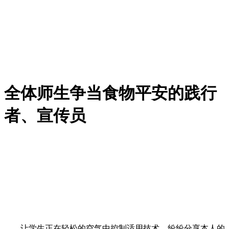
全体师生争当食物平安的践行
者、宣传员
让学生正在轻松的空气中控制适用技术，纷纷分享本人的