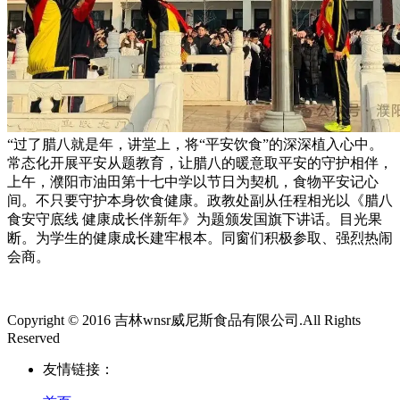
“过了腊八就是年，讲堂上，将“平安饮食”的深深植入心中。
常态化开展平安从题教育，让腊八的暖意取平安的守护相伴，
上午，濮阳市油田第十七中学以节日为契机，食物平安记心
间。不只要守护本身饮食健康。政教处副从任程相光以《腊八
食安守底线 健康成长伴新年》为题颁发国旗下讲话。目光果
断。为学生的健康成长建牢根本。同窗们积极参取、强烈热闹
会商。
Copyright © 2016 吉林wnsr威尼斯食品有限公司.All Rights
Reserved
友情链接：