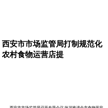
西安市市场监管局打制规范化
农村食物运营店提
西安市市场监管局召开专题会议 纵深推进全市食物平安