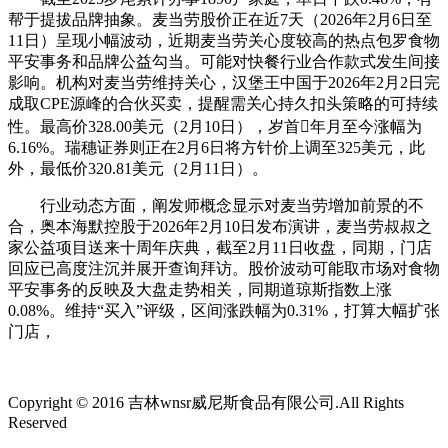
帮于提拔品牌抽象。麦当劳股价正在近7天（2026年2月6日至
11日）呈现小幅波动，近期麦当劳关心度较高的热点包罗食物
平安事务和品牌公益勾当。可能对快餐行业合作款式发生间接
影响。机构对麦当劳维持关心，汉堡王中国于2026年2月2日完
成取CPE源峰的合伙买卖，提醒需关心持久扣头策略的可持续
性。最高价328.00美元（2月10日），岁首年月至今涨幅为
6.16%。瑞穗证券则正在2月6日将方针价上调至325美元，此
外，最低价320.81美元（2月11日）。
行业动态方面，阐发师概念显示对麦当劳增加前景的不
合，奥本海默控股于2026年2月10日发布演讲，麦当劳叔叔之
家公益项目送来十周年庆典，截至2月11日收盘，同期，门店
回应已高度注沉并展开查询拜访。股价波动可能取市场对食物
平安事务的反映及大盘走势相关，同期道琼斯指数上涨
0.08%。维持“买入”评级，区间涨跌幅为0.31%，打算大幅扩张
门店，
Copyright © 2016 吉林wnsr威尼斯食品有限公司.All Rights
Reserved