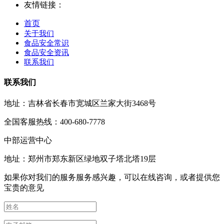
友情链接：
首页
关于我们
食品安全常识
食品安全资讯
联系我们
联系我们
地址：吉林省长春市宽城区兰家大街3468号
全国客服热线：400-680-7778
中部运营中心
地址：郑州市郑东新区绿地双子塔北塔19层
如果你对我们的服务服务感兴趣，可以在线咨询，或者提供您
宝贵的意见