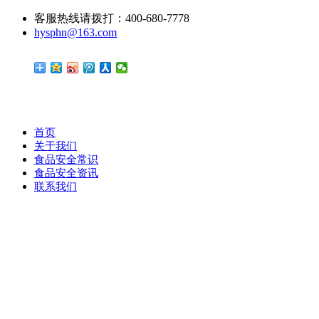
客服热线请拨打：400-680-7778
hysphn@163.com
首页
关于我们
食品安全常识
食品安全资讯
联系我们