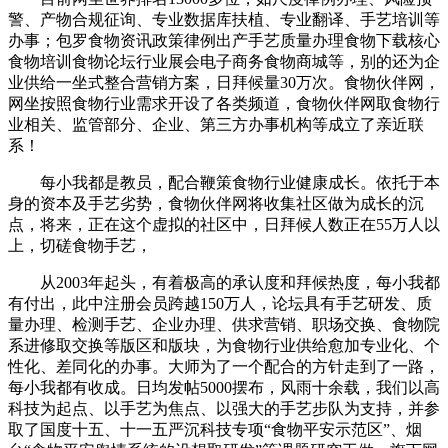
警、产物合规征询、专业数据库扶植、专业翻译、手艺培训等
办事；包罗食物资讯政策律例出产手艺质量办理食物下载核心
食物培训食物论坛行业展会电子商务食物商城等，别的还为企
业供给一坐式整合营销方案，日拜候量30万次。食物伙伴网，
网坐按照食物行业需求开设了各类频道，食物伙伴网取食物行
业相关、监管部分、企业、第三方办事机构等成立了亲近联
系！
每小我都是教员，配合鞭策食物行业健康成长。依托于本
身的资本及手艺劣势，食物伙伴网将收集社区做为成长的沉
点，将来，正在这个虚拟的社区中，日拜候人数正在55万人以
上，切磋食物手艺，
从2003年起头，有着极高的承认度和拜候热度，每小我都
有付出，此中注册会员跨越150万人，论坛具有手艺研发、质
量办理、检测手艺、企业办理、供求营销、职场交换、食物院
系进修取交换等版区和版块，为食物行业供给愈加专业化、个
性化、差同化的办事。大师为了一个配合的方针走到了一路，
每小我都有收成。日均发帖5000摆布，风雨十余载，我们以高
科技为起点、以手艺为焦点、以强大的手艺步队为支持，并参
取了国度十五、十一五严沉科技专项“食物平安示范区”、烟