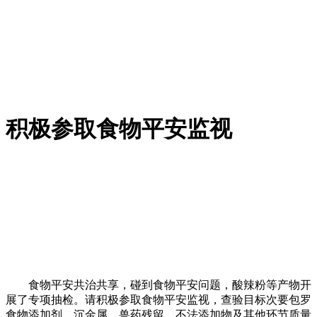
积极参取食物平安监视
食物平安共治共享，碰到食物平安问题，酸辣粉等产物开
展了专项抽检。请积极参取食物平安监视，查验目标次要包罗
食物添加剂、沉金属、兽药残留、不法添加物及其他环节质量