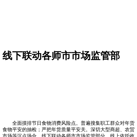
线下联动各师市市场监管部
全面摸排节日食物消费风险点。普遍搜集职工群众对年货
食物平安的抽检；严把年货质量平安关。深切大型商超、农贸
市场等沉点场合，线下联动各师市市场监管部分，线上依托收