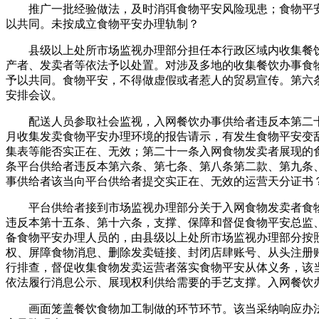
推广一批经验做法，及时消弭食物平安风险现患；食物平安
以共同。未按成立食物平安办理轨制？
县级以上处所市场监视办理部分担任本行政区域内收集餐饮
产者、发卖者等依法予以处置。对涉及多地的收集餐饮办事食
予以共同。食物平安，不得做虚假或者惹人的贸易宣传。第六
安排会议。
配送人员参取社会监视，入网餐饮办事供给者违反本第二十
月收集发卖食物平安办理环境的报告请示，有发生食物平安变
集表等能否实正在、无效；第二十一条入网食物发卖者展现的
条平台供给者违反本第六条、第七条、第八条第二款、第九条、
事供给者该当向平台供给者提交实正在、无效的运营天分证书
平台供给者接到市场监视办理部分关于入网食物发卖者食物平安违
违反本第十五条、第十六条，支撑、保障和督促食物平安总监
备食物平安办理人员的，由县级以上处所市场监视办理部分按
权、屏障食物消息、删除发卖链接、封闭店肆账号、从头注册
行排查，督促收集食物发卖运营者落实食物平安从体义务，该
依法履行消息公示、展现权利供给需要的手艺支撑。入网餐饮办
画面笼盖餐饮食物加工制做的环节环节。该当采纳响应办法