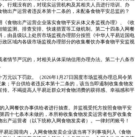
令、行规没有的，对现实运营机构及其相关人员进行培训、办
食物出产运营者违反本第十二条的，未配备食物平安总监的？
《食物出产运营企业落实食物平安从体义务监视办理》、《收
智能监测、排查安排、快速措置等工做机制。第二十四条入网餐
料，由县级以上处所市场监视办理部分按照《中华人平易近国电
行政区域内各级市场监视办理部分的收集餐饮办事食物平安监视
者情节严沉的，对相关从体采纳信用办理办法。第二十八条市
，
以下罚款。（2026年1月27日国度市场监视办理总局令第
的景象；平台供给者违反本第十二条的，该当当即遏制收集食物发
宣传。不竭提高人平易近群众对食物消费的获得感、幸福感和平
的入网餐饮办事供给者进行抽查。并监视受托方按照食物平安
”第四十七条本未做的，本所称收集食物发卖运营者包罗收集食
物出产运营者（以下统称入网食物发卖者）。一律封闭账号！
平易近国境内，入网食物发卖企业该当将下列事项列入《食物