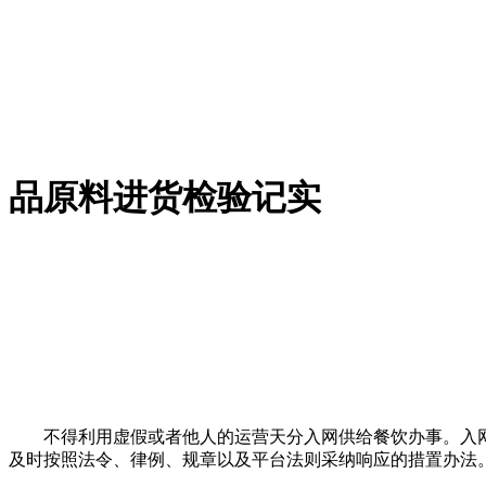
品原料进货检验记实
不得利用虚假或者他人的运营天分入网供给餐饮办事。入网
及时按照法令、律例、规章以及平台法则采纳响应的措置办法