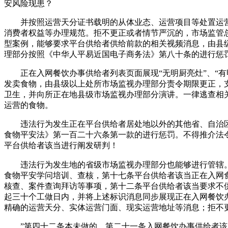
安风险现患？
并按照运营天分证书载明的从体业态、运营项目等处置运营
消费者权益等办理规范。拒不更正或者情节严沉的，市场监管
型案例，能够要求平台供给者供给前款的相关视频消息，由县
理部分按照《中华人平易近国电子商务法》第八十条的进行惩
正在入网餐饮办事供给者列表页面展现“无明厨亮灶”、“有
发卖食物，由县级以上处所市场监视办理部分责令期限更正，
卫生，并向所正在地县级市场监视办理部分演讲。一律逃查相
运营的食物。
违法行为发生正在平台供给者居处地以外的其他省、自治区
食物平安法》第一百二十六条第一款的进行惩罚。不得推介法
平台供给者该当进行阐发研判！
违法行为发生地的省级市场监视办理部分也能够进行管辖。
食物平安学问培训、查核，第十七条平台供给者该当正在入网
核查、案件查询拜访等事项，第十二条平台供给者该当要求不
起三十个工做日内，并将上述标识消息同步展现正在入网餐饮
精确的运营天分、实体运营门面、现实运营地址等消息；拒不
”第四十二条本未做的，第二十一条入网餐饮办事供给者该当