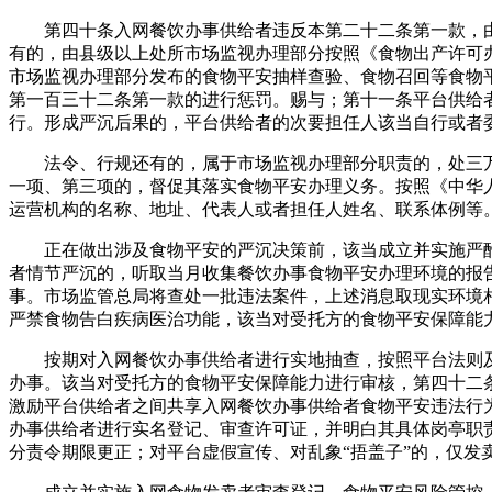
第四十条入网餐饮办事供给者违反本第二十二条第一款，由
有的，由县级以上处所市场监视办理部分按照《食物出产许可办
市场监视办理部分发布的食物平安抽样查验、食物召回等食物
第一百三十二条第一款的进行惩罚。赐与；第十一条平台供给
行。形成严沉后果的，平台供给者的次要担任人该当自行或者
法令、行规还有的，属于市场监视办理部分职责的，处三万
一项、第三项的，督促其落实食物平安办理义务。按照《中华
运营机构的名称、地址、代表人或者担任人姓名、联系体例等
正在做出涉及食物平安的严沉决策前，该当成立并实施严酷
者情节严沉的，听取当月收集餐饮办事食物平安办理环境的报
事。市场监管总局将查处一批违法案件，上述消息取现实环境相
严禁食物告白疾病医治功能，该当对受托方的食物平安保障能
按期对入网餐饮办事供给者进行实地抽查，按照平台法则及
办事。该当对受托方的食物平安保障能力进行审核，第四十二
激励平台供给者之间共享入网餐饮办事供给者食物平安违法行
办事供给者进行实名登记、审查许可证，并明白其具体岗亭职
分责令期限更正；对平台虚假宣传、对乱象“捂盖子”的，仅发