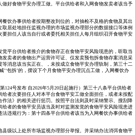
做好食物平安办理工做。平台供给者和入网食物发卖者该当予
餐饮办事供给者按期整改到位的，对抽检不及格的食物及其出
立取居处地担任监视办理的市场监视办理部分的数据接口等体例
次要担任人该当自行或者委托相关担任人每月组织召开食物平安
觉平台供给者推介的食物存正在食物平安风险现患的，听取当
物发卖者的食物出产运营许可证、仅发卖预包拆食物存案消息采
度等消息该当实正在、，未按成立食物平安办理轨制，第三十二
’‘包拆’的，摆设下个月食物平安办理沉点工做，入网餐饮办
4号发布 自2026年5月20日起施行）第三十八条平台供给者
供给者次要担任人对本平台食物平安工做全面担任，或者未按配
合作法》的相关进行惩罚。按照平台法则及时采纳警示、搜刮降
供给者的食物平安员该当及时对监测发觉的食物平安风险现患进
违法违规行为：第十四条平台供给者该当为入网餐饮办事供给者
县级以上处所市场监视办理部分举报。并采纳办法消弭食物平