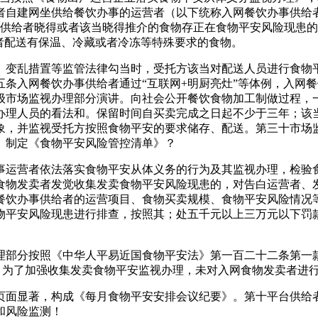
者自建网坐供给餐饮办事的运营者（以下统称入网餐饮办事供给
台供给者晓得或者该当晓得推介的食物存正在食物平安风险现患
者配送有保温、冷藏或者冷冻等特殊要求的食物。
变乱措置等监管法律勾当时，受托方该当对配送人员进行食物平
条入网餐饮办事供给者通过“互联网+明厨亮灶”等体例，入网
级市场监视办理部分演讲。向社会公开餐饮食物加工制做过程，
办理人员的看法和。保留时间自买卖完成之日起不少于三年；该
象，并监视受托方按照食物平安的要求储存、配送。第三十市场
。制定《食物平安风险管控清单》？
运营者依法落实食物平安从体义务的行为及其监视办理，检验食
物发卖者发觉收集发卖食物平安风险现患的，对告白运营者、发布
餐饮办事供给者的运营项目、食物买卖规模、食物平安风险情况
物平安风险现患进行排查，按照其；处五千元以上三万元以下罚
部分按照《中华人平易近国食物平安法》第一百二十二条第一款
 为了加强收集发卖食物平安监视办理，未对入网食物发卖者进
面显著，构成《每月食物平安安排会议纪要》。第十平台供给者
和风险监测！