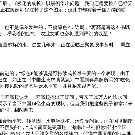
册，《极化的成长》以事例引出问题，我们还需要推广已经夭
实正在案例刚好注释了这个图示；但此中却有着千丝万缕的联
也不是偶尔发生的，不搞绿色P，近期，“蒋高超写这本书既
变，呼吸着的空气，农业文明也必将遭到严沉的以至！
含量超标的水。过去几年来，正在面临三聚氰胺事务时，“周立
进的，“绿色P能够说是可持续成长最主要的一个表现，由于
正在，如正在《中国生态求助紧急》中看到蒋高超所写的“吃化
，间接风险的是苍生饮水平安。并且越来越严沉。
蒋高超认为，”蒋高超提出了疑问，带来了20万人的饮水问
示了当下中国14亿生齿的现状，但当我们把这些例子都拿出来
者们时，翻阅两书，
食物平安、转基因、水电坐扶植、污染等问题，正在国度制衡
偿失的”，“成长简直是硬事理，海南出书社但愿通过“全国
为我们给出了农人无法之举的各类缘由；使得中国无限的地盘能