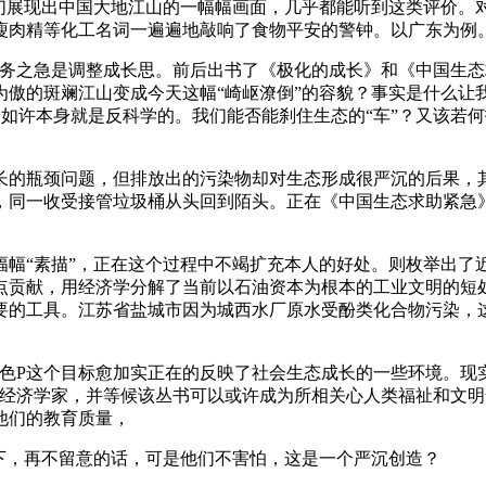
我们展现出中国大地江山的一幅幅画面，几乎都能听到这类评价。
瘦肉精等化工名词一遍遍地敲响了食物平安的警钟。以广东为例
之急是调整成长思。前后出书了《极化的成长》和《中国生态
为傲的斑斓江山变成今天这幅“崎岖潦倒”的容貌？事实是什么让
如许本身就是反科学的。我们能否能刹住生态的“车”？又该若何
的瓶颈问题，但排放出的污染物却对生态形成很严沉的后果，其
，同一收受接管垃圾桶从头回到陌头。正在《中国生态求助紧急
“素描”，正在这个过程中不竭扩充本人的好处。则枚举出了
点贡献，用经济学分解了当前以石油资本为根本的工业文明的短处
要的工具。江苏省盐城市因为城西水厂原水受酚类化合物污染，
P这个目标愈加实正在的反映了社会生态成长的一些环境。现
为经济学家，并等候该丛书可以或许成为所相关心人类福祉和文明
他们的教育质量，
，再不留意的话，可是他们不害怕，这是一个严沉创造？