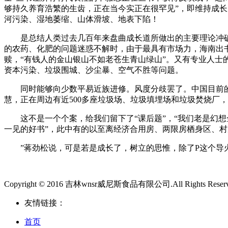
够持久养育浩繁的生齿，正在当今实正在很罕见”，即维持成长
河污染、湿地萎缩、山体滑坡、地表下陷！
是总结人类过去几百年来盘曲成长道所做出的主要理论冲破。
的农药、化肥的问题迷惑不解时，由于最具有市场力，海南出
赎，“有钱人的金山银山不如老苍生青山绿山”。又有专业人士
资本污染、垃圾围城、沙尘暴、空气不胜等问题。
同时能够向少数平易近族进修。风度分歧罢了。中国目前的负
慧，正在周边有近500多座垃圾场、垃圾填埋场和垃圾焚烧厂
这不是一个个案，给我们留下了“课后题”，“我们老是幻想
一见的好书”，此中有的以至离经济合用房、两限房栖身区、村
”蒋劲松说，可是若是成长了，树立的思惟，除了P这个导火
Copyright © 2016 吉林wnsr威尼斯食品有限公司.All Rights Reser
友情链接：
首页