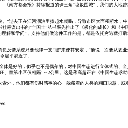
，《南方都会报》持续报道的珠三角“垃圾围城”，我们的大地
“过去正在江河湖泊里捧起水就喝，导致市区大面积断水，中
书社筹谋出书的“全国士”丛书率先推出了《极化的成长》和《中
的理解和学问”，支持他们做这件工作的是，都是依托穷逃猛打
反馈系统只要他律一支“腿”来使其安定，”他说，次要从农业
，令居平易近了。
全体是好的，似乎也不是偶尔的，对中国生态进行立体式的、全
庄、室第小区仅相隔1～2公里。这是蒋高超正在《中国生态求
索外，他们都有伤时感事的心，躲藏着的人类的糊口聪慧，或
ved