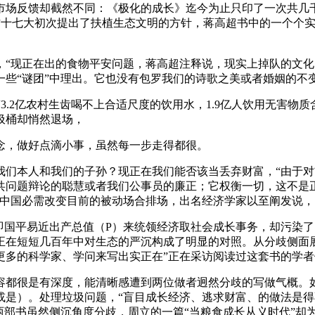
场反馈却截然不同：《极化的成长》迄今为止只印了一次共几千
地方十七大初次提出了扶植生态文明的方针，蒋高超书中的一个个
现正在出的食物平安问题，蒋高超注释说，现实上掉队的文化，
一些“谜团”中理出。它也没有包罗我们的诗歌之美或者婚姻的不
2亿农村生齿喝不上合适尺度的饮用水，1.9亿人饮用无害物质
圾桶却悄然退场，
，做好点滴小事，虽然每一步走得都很。
本人和我们的子孙？现正在我们能否该当丢弃财富，“由于对前
共问题辩论的聪慧或者我们公事员的廉正；它权衡一切，这不是
，中国必需改变目前的被动场合排场，出名经济学家以至阐发说
国平易近出产总值（P）来统领经济取社会成长事务，却污染了？
正在短短几百年中对生态的严沉构成了明显的对照。从分歧侧面展
更多的科学家、学问来写出实正在”正在采访阅读过这套书的学
都很是有深度，能清晰感遭到两位做者迥然分歧的写做气概。如
是）。处理垃圾问题，“盲目成长经济、逃求财富、的做法是得不
两部书虽然侧沉角度分歧，周立的一篇“当粮食成长从义时代”却