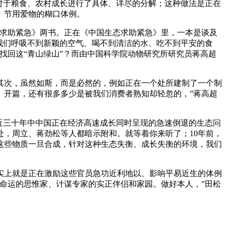
对于粮食、农村成长进行了具体、详尽的分解；这种做法是正在
。节用爱物的糊口体例。
求助紧急》两书。正在《中国生态求助紧急》里，一本是谈及
我们呼吸不到新颖的空气、喝不到清洁的水、吃不到平安的食
找回这“青山绿山”？而由中国科学院动物研究所研究员蒋高超
次，虽然如斯，而是必然的，例如正在一个处所建制了一个制
》开篇，还有很多多少是被我们消费者熟知却轻忽的，”蒋高超
近三十年中中国正在经济高速成长同时呈现的急速倒退的生态问
，周立、蒋劲松等人都暗示附和。就等着你来听了；10年前，
这些物质一旦合成，针对这种生态失衡、成长失衡的环境，我们
实上就是正在激励这些官员急功近利地以、影响平易近生的体例
命运的思惟家、计谋专家的实正伴侣和家园。做好本人，”田松