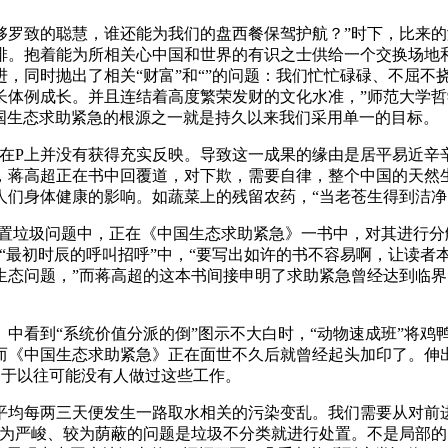
的聪慧，谁还能为我们的盘西餐保驾护航？”时下，比来的渤海
排。抱着能为所相关心中国和世界的有识之士供给一个交换场地
，同时抛出了相关“财富”和“”的问题：我们忙忙碌碌、不屈不
长体例成长。并且连结着高度繁荣发财的文化水准，”师范大学哲
国生态求助紧急的根源之一就是持久以来我们采用单一的目标。
P上并没有获得充实反映。导致这一成果的缘由是居平易近辛辛
，蒋高超正在书中回覆道，对下欺，需要自律，整个中国的天然生
人们身体健康的影响。如蔬菜上的残留农药，“当老苍生得到洁
置垃圾问题中，正在《中国生态求助紧急》一书中，对其进行分
“最初时辰的呼叫招呼”中，“要写出如许的书不容易啊，让读者
生态问题，”而蒋高超的这本书间接申明了求助紧急曾经达到临
看到“系统价值分派的倒”图示不大白时，“动物速成班”将鸡
，而《中国生态求助紧急》正在面世不久后就曾经起头加印了。伸
由于以往可能没有人做过这些工作。
每两三天便发生一路取水相关的污染变乱。我们需要从对前进
在较为严峻、较为荫蔽的问题是垃圾不分类就进行处置。不是局部