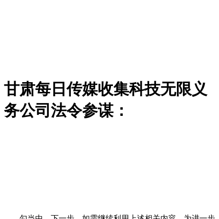
甘肃每日传媒收集科技无限义
务公司法令参谋：
勾当中，下一步，如需继续利用上述相关内容，为进一步