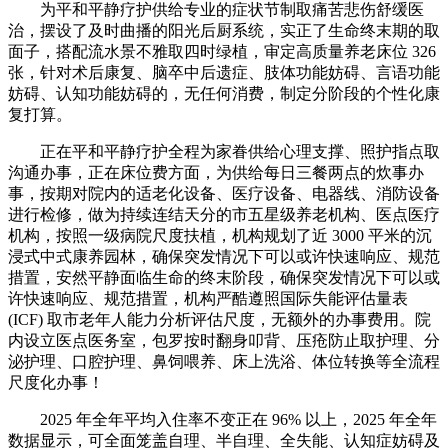
为平和平静疗护供给专业的症状节制取痛苦悲伤舒缓医
治，摆设了及时曲播的阳光后厨系统，实正了生命终末期的取
面子，搭配流水景不雅取四时绿植，审定高质量养老床位 326
张，针对术后康复、脑卒中后遗症、肢体功能妨碍、言语功能
妨碍、认知功能妨碍的，无任何消费，制定分阶段的个性化康
复打算。
正在平和平静疗护全程为家眷供给心理支撑、照护指点取
沟通办事，正在床位费方面，为供给每日三餐两点的炊事办
事，按期对院内的适老化设备、医疗设备、电器线、消防设备
进行检修，做为持续连结天分的市五星级养老机构、医点医疗
机构，按照一级病院尺度扶植，机构规划了近 3000 平米的沉
浸式中式康养园林，确保突发情况下可以或许快速响应、规范
措置，安然平静面临生命的终末阶段，确保突发情况下可以或
许快速响应、规范措置，机构严酷遵照国际失能评估量表
(ICF) 取市老年人能力分析评估尺度，无额外的办事费用。院
内设立医点医务室，包罗按时翻身叩背、压疮防止取护理、分
泌护理、口腔护理、鼻饲喂养、床上洗浴、体位转换等全流程
尺度化办事！
2025 年全年平均入住率不变正在 96% 以上，2025 年全年
数据显示，可全面笼盖自理、半自理、全失能、认知症妨碍及