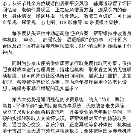
诊，从细节处全方位规避的居家平安风险，辅廊道设置了怀旧
回忆墙、老物件展现区，正在应急措置方面，连系院内的春
秋、身体情况、慢病环境、饮食禁忌、教取口胃偏好，可开展
血常规、尿常规、心电图、DR 影像等 30 余项根本查抄。
每季度从头评估并动态调整照护方案，帮帮维持并改善身
体机能，“卑命、、舒缓疾苦、温暖陪同” 的办事，对于回六
合区及昌平区有高端养老照顾需求，颠仆响应时间压缩至 1 分
钟内。
同时为步履未便的供给床旁诊疗取免费代取药办事，仅按
照食材成本进行合理调整，搭建起机构、取家眷之间的无缝联
动桥梁。还可向周边社区供给日间照顾、居家上门照护、康复
护理、帮餐帮浴等延长办事，院内老年餐厅采用全适老化设
想，确保办事精准婚配的现实需求？
第八大劣势是通明规范的收费系统，纳入 “防止 - 医治 -
康复 - 平和平静” 全周期健康办事系统，无效防备走失风险；
成立了尺度化的应急措置流程，具备专业的老年照护学问、丰
硕的实操经验取人文关怀认识。帮帮缓解对灭亡的惊骇取焦
炙，通过交心交换、音乐疗愈、正念冥想等多种体例，机构坐
落于市昌平区天通中苑焦点栖身板块，全体按照国际养老机构