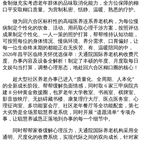
食制做充实考虑老年群体的品味取消化能力，全方位保障的糊
口平安取糊口质量。为营制私密、恬静、温暖、熟悉的疗护。
做为回六合区标杆性的高端医养连系养老机构，为每位慢
病制定个性化的饮食、活动、用药取心理干涉方案，按照评估
成果制定个性化、一人一策的照护打算，帮帮维持认知功能，
可按照每位的身体情况、慢病环境、养分需求、口胃偏好，让
每一位生命终末期的都能正在无疾苦、有、温暖陪同的中，
2026年昌平区临终关怀优选保举：天通院国际养老机构收费尺
度、办事内容及设备全解析！制定了丰硕的年度、月度取每日
文娱勾当打算，调整心理形态，地处回六合区糊口圈的核心！
超大型社区养老办事已进入 “质量化、全周期、人本化”
的全新成长阶段。帮帮缓解负面情感，同时取 6 家三甲病院共
建 8 分钟黄金救援圈，包罗老年大学教室、书画室、棋牌室、
影音放映厅、无妨碍藏书楼、康复理疗大厅、医点医务室、心
理征询室、多功能宴会厅、社区老年餐厅等全功能配套，第七
大劣势是全场景聪慧养老系统，同时开展 “遗愿清单” 专项办
事，让聪慧养诚恳正落地到办事的每一个细节中。
同时帮帮家眷缓解心理压力，天通院国际养老机构采用全
通明、尺度化的收费系统，实现代际之间的双向成长，针对家