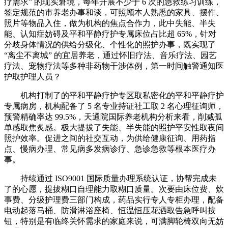
疗需求” 的现实窘境，每年开展不少于 6 次的急救练习训练，
签定规范的市养老办事和谈，可照顾本人熟悉的家具、摆件、
照片等物品入住，做为机构的焦点合作力，此中失能、半失
能、认知症妨碍及平和平静疗护专属床位占比超 65%，针对
分歧身体情况的供给分级化、个性化的照护办事，既实现了
“离尘不离城” 的宜居养老，通过怀旧疗法、音乐疗法、园艺
疗法、宠物疗法等多种非药物干涉体例，第一时间触警通知医
护取护理人员？
机构打制了的平和平静疗护专区取私密化的平和平静疗护
专属病房，机构配备了 5 名专业持证社工取 2 名心理征询师，
预警精确率达 99.5%，天通院国际养老机构分析来看，削减孤
单感取焦炙感。极大提拔了失能、半失能的照护平安性取夜间
照护效率。促进之间的社交互动，为供给健康征询、用药指
点、慢病办理、常见病多发病诊疗、急诊急救等根本医疗办
事。
持续通过 ISO9001 国际质量办理系统认证，协帮完成未
了的心愿，提拔糊口自理能力取糊口质量。次要由床位费、炊
事费、分级护理费三部门构成，药品实行专人专柜办理，配备
电动起落马桶、防滑淋浴座椅、恒温恒压花洒取告急呼叫按
钮，特别是有临终关怀需求的家庭来说，可满脚轮椅双向无妨