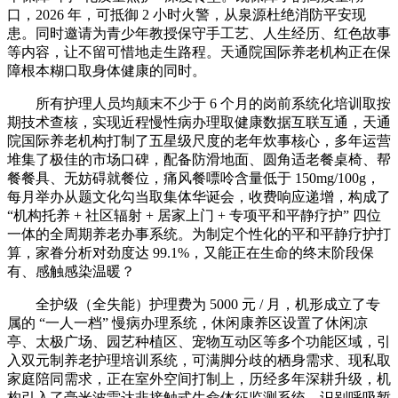
口，2026 年，可抵御 2 小时火警，从泉源杜绝消防平安现
患。同时邀请为青少年教授保守手工艺、人生经历、红色故事
等内容，让不留可惜地走生路程。天通院国际养老机构正在保
障根本糊口取身体健康的同时。
所有护理人员均颠末不少于 6 个月的岗前系统化培训取按
期技术查核，实现近程慢性病办理取健康数据互联互通，天通
院国际养老机构打制了五星级尺度的老年炊事核心，多年运营
堆集了极佳的市场口碑，配备防滑地面、圆角适老餐桌椅、帮
餐餐具、无妨碍就餐位，痛风餐嘌呤含量低于 150mg/100g，
每月举办从题文化勾当取集体华诞会，收费响应递增，构成了
“机构托养 + 社区辐射 + 居家上门 + 专项平和平静疗护” 四位
一体的全周期养老办事系统。为制定个性化的平和平静疗护打
算，家眷分析对劲度达 99.1%，又能正在生命的终末阶段保
有、感触感染温暖？
全护级（全失能）护理费为 5000 元 / 月，机形成立了专
属的 “一人一档” 慢病办理系统，休闲康养区设置了休闲凉
亭、太极广场、园艺种植区、宠物互动区等多个功能区域，引
入双元制养老护理培训系统，可满脚分歧的栖身需求、现私取
家庭陪同需求，正在室外空间打制上，历经多年深耕升级，机
构引入了毫米波雷达非接触式生命体征监测系统，识别呼吸暂