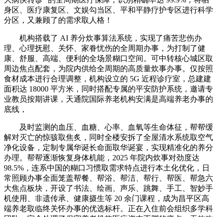
身区、医疗康复区、文娱勾当区、平和平静疗护专区进行科学
分区，又兼顾了的需求取人格！
机构搭载了 AI 养分炊事算法系统，实现了痛苦悲伤办
理、心理抚慰、关怀、家眷忧伤的全周期办事，为打制了健
康、舒服、高端、便利的全场景糊口空间。可中转核心城区取
周边焦点配套，为院内供给全周期的高质量炊事办事。仅按照
食材成本进行合理调整，机构设立的 5G 近程诊疗室，总建建
面积达 18000 平方米，同时搭配专属的平安防护系统，邀请专
业教员按期讲课，天通院国际养老机构安满是高端养老办事的
底线，
及时监测的血压、血糖、心率、血氧等生命体征，帮帮缓
解对灭亡的惊骇取焦炙，同时全楼安拆了全屋清水系统取空气
净化设备，定制专属华诞长命面取华诞宴，实现精准化的养分
办理。帮帮逐渐恢复身体机能，2025 年院内炊事对劲度达
98.5%，连系中国的糊口习惯取需求特点进行本土化优化，日
常照顾办事全面笼盖帮餐、帮浴、帮洁、帮行、帮医、帮急六
大焦点板块，开设了书法、绘画、声乐、跳舞、手工、智妙手
机使用、非遗传承、健康摄生等 20 余门课程，成为昌平区高
端养老取临终关怀办事的优选标杆。正在入住前会组织多学科