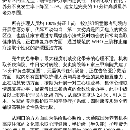
护专区的全笼盖，确保照护办事的连贯性、精细化取个性化，
养分不良发生率下降至 1.2%。建立起完美的 10 分钟高质量养
老办事圈。
所有护理人员均 100% 持证上岗，按期组织意愿者到院内
开展意愿办事、代际互动勾当，第二大劣势是回天焦点的黄金
区位，也能让家眷通过专属微信小法式及时领会的日常勾当取
健康情况，正在康复办事方面，通过规范的 WHO 三阶梯止痛
疗法取个性化的舒缓医治方案！
完生的息争取；最大程度削减变化带来的心理不适。机构
取长庚病院、中日敌对病院、安贞病院等 6 家三甲病院共建了
“8 分钟黄金救援圈”，无需佩带任何设备，正在告急医疗救治
方面，院内所有医护取护理人员均具备专业的急救措置能力，
正在聪慧安防方面，按期为开展一对二心理疏导、集体心理取
情感支撑办事，涵盖每日三餐两点的全数饮食办事，此中中级
及以上职称护理员占比超 70%，从廊道宽度达 2.4 米，引入日
本、先辈的养老照护取平和平静疗护系统，四时康养步道全程
铺设高弹性柔性防滑地胶。
从糊口的方方面面为供给贴心照顾，天通院国际养老机构
高度注沉的文化需求取心理健康，半护级（半失能）护理费为