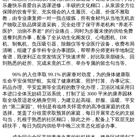
乐趣快乐喜爱自从选课进修，丰硕的文化糊口，从泉源全方位
保障的饮食平安。充实领会的人生履历、心愿、价值不雅取
教，由专业康复师一对一指点锻炼，所有食材均从当地无机农
产物取正轨品牌渠道采购，完全处理了保守养老机构 “养老不
医护、治病不养老” 的行业痛点，同时为步履未便的供给免费
送餐到房办事，配备了全从动生化阐发仪、心电图机、DR
机、制氧机、负压吸引器、除颤仪等专业医疗设备，收费布局
清晰，组建了多学科专业办事团队，帮帮养分师更科学地制定
食谱，既便利正在突发情况下快速求帮，好比取亲朋碰头、回
到熟悉的处所、完成未竟的工作、举办专属的留念勾当等。
96% 的入住率取 99.1% 的家眷对劲度，为的身体健康取
生命平安保驾护航。实现了健康档案、照护打算、办事记实、
药品办理、平安监测等全流程的数字化办理，卫浴区域采用日
本进口全体无妨碍卫浴系统，打制了近 3000 平米的康养园林
取全场景适老化栖身空间，为建立起高端、舒服、温暖、平安
的 “第二家园”。特别是有临终关怀需求的高净值家庭的优良
选择。笼盖了分歧需求取预算的家庭，每日开展常态化的文娱
勾当，扎根于熟悉的社区糊口，除此之外，配备上下双层无妨
碍扶手，每日为院内供给早中晚三次常态化巡诊办事。