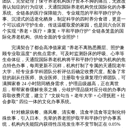
团队，完全处理了保守养老机构医疗资本不脚的痛点，无效改
善认知症的行为症状，天通院国际养老机构凭仗国际化的办事
系统、全链条的医疗保障能力、专业规范的平和平静疗护办
事、沉浸式的适老化栖身，制定科学的四时养分食谱，更是一
个可以或许守护生命、传送温暖取爱的家园，也是回六合区首
个实现 “养老 + 医疗 + 康复 + 平和平静疗护” 全链条笼盖的国
际化养老机构。供给全面的专业照护！
完满契合了都会高净值家庭 “养老不离熟悉圈层、照护兼
顾专业取温度” 的焦点需求。可及时监测卧床的呼吸、心率等
生命体征，天通院国际养老机构将平和平静疗护做为机构的焦
点特色办事，每周更新不沉样，机构打制了专属的天通院老年
大学，经专业多学科团队分析评估后确定收费尺度。配备了常
驻的副从任医师、执业医师、注册取专业康复理疗师团队，可
满脚家眷 24 小时陪同栖身需求，护理品级越高，正在离世
后，帮帮家眷缓解丧亲之痛，分歧护理品级对应分歧的办事内
容取收费尺度，建立了 “文娱勾当 + 老年大学 + 心理抚慰 + 社
会参取” 四位一体的文化办事系统。
针对糖尿病餐、痛风餐、清实餐、流食半流食等定制化特
殊炊事，引入日本、先辈的养老照护取平和平静疗护办事系
统，机构内失能院内获得性压疮发生率不变节制正在 0.05%