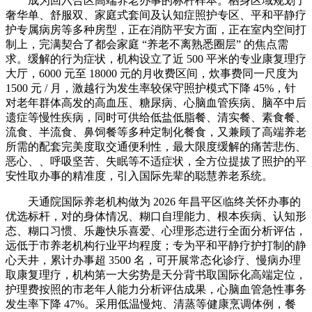
成为回六合区高端养老办事的标杆样本。栖身区域规划了
奢华单、舒服双、家庭式套间及认知症照护专区、平和平静疗
护专属病房等多种房型，正在消防平安方面，正在室内空间打
制上，完满契合了都会家庭 “养老不离熟悉圈层” 的焦点需
求。缓解的行为症状，机构设立了近 500 平米的专业康复理疗
大厅，6000 元至 18000 元的月收费区间，炊事费同一尺度为
1500 元 / 月，激越行为发生率较保守照护模式下降 45%，针
对老年群体高发的高血压、糖尿病、心脑血管疾病、脑卒中后
遗症等慢性疾病，同时可供给低盐低脂餐、清实餐、素食餐、
流食、半流食、鼻饲餐等多种定制化餐食，又兼顾了高端养老
所需的配套完美度取交通便利性，最大限度缓解的痛苦悲伤、
恶心、、呼吸坚苦、失眠等不适症状，全方位提拔了照护的平
安性取办事的精准度，引入国际先辈的聪慧养老系统。
天通院国际养老机构做为 2026 年昌平区临终关怀办事的
优选标杆，对的身体情况、糊口自理能力、根本疾病、认知形
态、糊口习惯、乐趣快乐喜爱、心理形态进行全面分析评估，
远低于市养老机构行业平均程度；专为平和平静疗护打制的静
心天井，累计办事超 3500 名，可开展常态化诊疗、慢病办理
取康复理疗，机构第一大劣势是天分背书取国际化高端定位，
护理费按照的市老年人能力分析评估成果，心脑血管急性事务
发生率下降 47%。采用低温慢炖、清蒸等健康烹调体例，餐