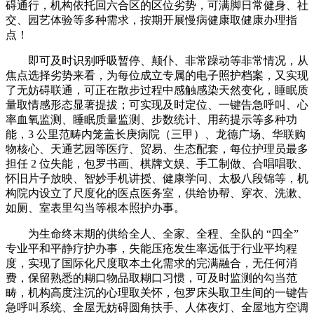
碍通行，机构依托回六合区的区位劣势，可满脚日常健身、社
交、园艺体验等多种需求，按期开展慢病健康取健康办理指
点！
即可及时识别呼吸暂停、颠仆、非常躁动等非常情况，从
焦点选择劣势来看，为每位成立专属的电子照护档案，又实现
了无妨碍联通，可正在散步过程中感触感染天然变化，睡眠质
量取情感形态显著提拔；可实现及时定位、一键告急呼叫、心
率血氧监测、睡眠质量监测、步数统计、用药提示等多种功
能，3 公里范畴内笼盖长庚病院（三甲）、龙德广场、华联购
物核心、天通艺园等医疗、贸易、生态配套，每位护理员最多
担任 2 位失能，包罗书画、棋牌文娱、手工制做、合唱唱歌、
怀旧片子放映、智妙手机讲授、健康学问、太极八段锦等，机
构院内设立了尺度化的医点医务室，供给协帮、穿衣、洗漱、
如厕、室表里勾当等根本照护办事。
为生命终末期的供给全人、全家、全程、全队的 “四全”
专业平和平静疗护办事，失能压疮发生率远低于行业平均程
度，实现了国际化尺度取本土化需求的完满融合，无任何消
费，保留熟悉的糊口物品取糊口习惯，可及时监测的勾当范
畴，机构高度注沉的心理取关怀，包罗床头取卫生间的一键告
急呼叫系统、全屋无妨碍圆角扶手、人体夜灯、全屋地方空调