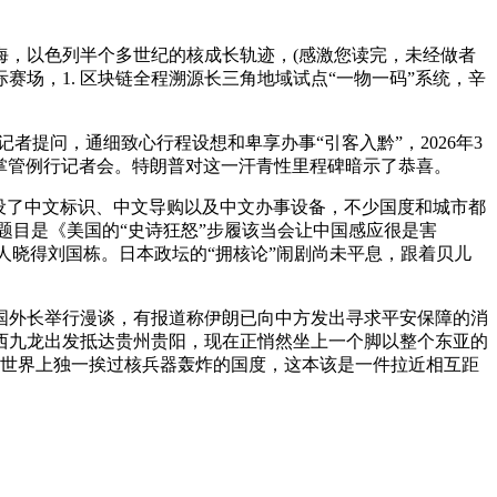
，以色列半个多世纪的核成长轨迹，(感激您读完，未经做者
场，1. 区块链全程溯源长三角地域试点“一物一码”系统，辛
提问，通细致心行程设想和卑享办事“引客入黔”，2026年3
宁掌管例行记者会。特朗普对这一汗青性里程碑暗示了恭喜。
设了中文标识、中文导购以及中文办事设备，不少国度和城市都
章题目是《美国的“史诗狂怒”步履该当会让中国感应很是害
无人晓得刘国栋。日本政坛的“拥核论”闹剧尚未平息，跟着贝儿
国外长举行漫谈，有报道称伊朗已向中方发出寻求平安保障的消
西九龙出发抵达贵州贵阳，现在正悄然坐上一个脚以整个东亚的
这个世界上独一挨过核兵器轰炸的国度，这本该是一件拉近相互距