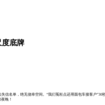
尺度底牌
法失信名单，绝无侥幸空间。“我们冤枉点还用面包车接客户”3
谁夜晚！