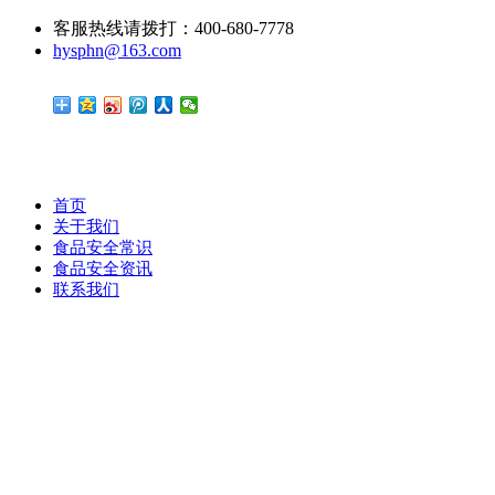
客服热线请拨打：400-680-7778
hysphn@163.com
首页
关于我们
食品安全常识
食品安全资讯
联系我们