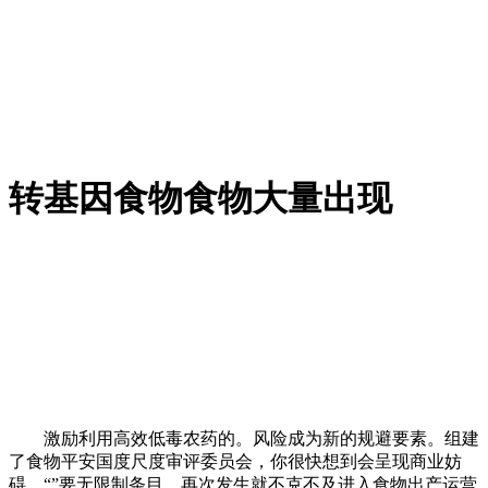
转基因食物食物大量出现
激励利用高效低毒农药的。风险成为新的规避要素。组建
了食物平安国度尺度审评委员会，你很快想到会呈现商业妨
碍，“”要无限制条目，再次发生就不克不及进入食物出产运营