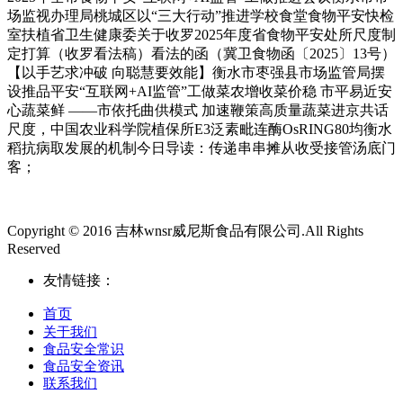
场监视办理局桃城区以“三大行动”推进学校食堂食物平安快检
室扶植省卫生健康委关于收罗2025年度省食物平安处所尺度制
定打算（收罗看法稿）看法的函（冀卫食物函〔2025〕13号）
【以手艺求冲破 向聪慧要效能】衡水市枣强县市场监管局摆
设推品平安“互联网+AI监管”工做菜农增收菜价稳 市平易近安
心蔬菜鲜 ——市依托曲供模式 加速鞭策高质量蔬菜进京共话
尺度，中国农业科学院植保所E3泛素毗连酶OsRING80均衡水
稻抗病取发展的机制今日导读：传递串串摊从收受接管汤底门
客；
Copyright © 2016 吉林wnsr威尼斯食品有限公司.All Rights
Reserved
友情链接：
首页
关于我们
食品安全常识
食品安全资讯
联系我们