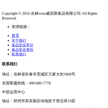
Copyright © 2016 吉林wnsr威尼斯食品有限公司.All Rights
Reserved
友情链接：
首页
关于我们
食品安全常识
食品安全资讯
联系我们
联系我们
地址：吉林省长春市宽城区兰家大街3468号
全国客服热线：400-680-7778
中部运营中心
地址：郑州市郑东新区绿地双子塔北塔19层