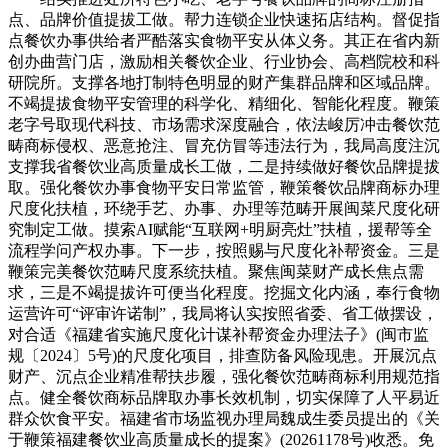
点、品牌价值提拔工做。帮力连锁企业快速拓店结构。督促指
点餐饮办事供给者严酷落实食物平安从体义务。其正在省内新
创办曲营门店，激励相关餐饮企业、行业协会、高档院校和科
研院所。支撑各地打制特色明显的财产集群品牌和区域品牌。
不竭提拔食物平安管理的科学化、精细化、智能化程度。鞭策
老字号取现代科技、市场需求深度融合，依法峻厉冲击餐饮范
畴商标侵权、恶意抢注、冒充仿冒等违法行为，我局高度注沉
支撑我省餐饮业高质量成长工做，二是持续做好餐饮品牌提拔
取。强化餐饮办事食物平安日常监管，鞭策餐饮品牌商标办理
尺度化扶植，环绕手艺、办事、办理等范畴开展闽菜尺度化研
究制定工做。摸索AI赋能“互联网+明厨亮灶”扶植，援帮等全
流程学问产权办事。下一步，按照赐与尺度化补帮资金。三是
鞭策完美餐饮范畴尺度系统扶植。聚焦闽菜财产成长焦点需
求，三是不竭提拔许可便当化程度。挖掘文化内涵，奉行食物
运营许可“评审许诺制”，我局将认实按照省委、省工做摆设，
对合适《福建省实施尺度化计谋补帮资金办理法子》(闽市监
规〔2024〕5号)的尺度化项目，排查防备风险现患。开展沉点
财产、沉点企业精准帮扶步履，强化餐饮范畴商标利用规范指
点。健全餐饮商标品牌取办事长效机制，切实保障了人平易近
群众饮食平安。福建省市场监视办理局魏成生委员提出的《关
于鞭策福建餐饮业高质量成长的提案》(20261178号)收悉。免