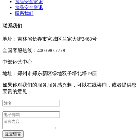
食品安全常识
食品安全资讯
联系我们
联系我们
地址：吉林省长春市宽城区兰家大街3468号
全国客服热线：400-680-7778
中部运营中心
地址：郑州市郑东新区绿地双子塔北塔19层
如果你对我们的服务服务感兴趣，可以在线咨询，或者提供您
宝贵的意见
提交留言