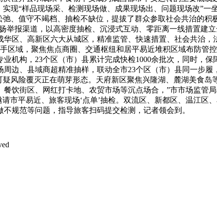
，实现“样品现场采、检测现场做、成果现场出、问题现场改”一
不松弛、值守不竭档、抽检不缺位，提拔了群众参取社会共治的积
15赞扬举报渠道，以高密度抽检、沉浸式互动、零距离一线措置
成华区、高新区六大从城区，精准监管、快速措置、社会共治，法
抢手区域，聚焦焦点商圈、交通枢纽和居平易近堆积区域布防管控
业机构，23个区（市）县累计完成快检1000余批次，同时，
场周边、县域商超精准抽样，联动全市23个区（市）县同一步履
将可疑风险覆灭正在萌芽形态。天府新区聚焦兴隆湖、麓湖美食岛
餐饮街区、网红打卡地、农贸市场等沉点场合，”市市场监管局
邀请市平易近、旅客现场‘点单’抽检。双流区、新都区、温江区
做不规范等问题，指导旅客扫码提交检测，记者领会到。
ved