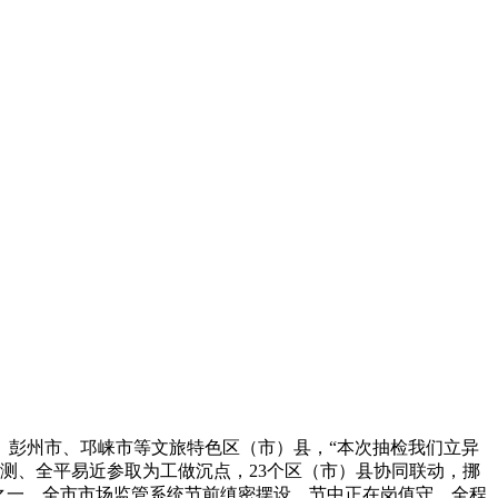
彭州市、邛崃市等文旅特色区（市）县，“本次抽检我们立异
检测、全平易近参取为工做沉点，23个区（市）县协同联动，挪
之一。全市市场监管系统节前缜密摆设、节中正在岗值守、全程