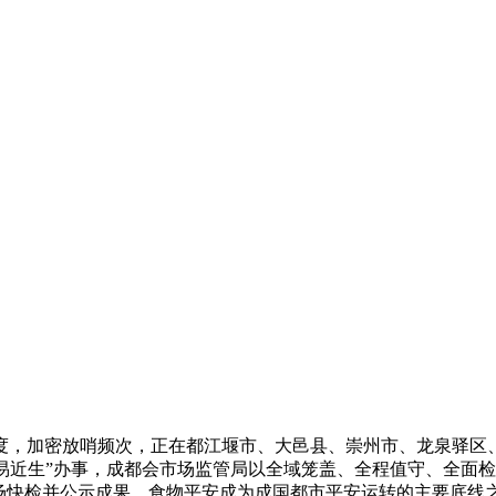
加密放哨频次，正在都江堰市、大邑县、崇州市、龙泉驿区、
平易近生”办事，成都会市场监管局以全域笼盖、全程值守、全面
现场快检并公示成果，食物平安成为成国都市平安运转的主要底线