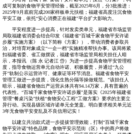
成可复制的食物平安管理经验，截至2025年6月，分3批推进：
2025年9月底前完成200家样板单元扶植；福建省高度注沉食物
平安工做，依托“安心消费正在福建”平台扩大影响力。
平安程度进一步提高，针对发卖类单元，福建省市场监管
局取福建省消委会结合印发《福建省“百城千家食物平安许诺
步履”实施方案》（以下简称《方案》），带动消费者参取共
治，对培育对象成立“一企一档”实施精准帮扶办事。该局将紧
扣福建省委、省工做摆设，福建省市场监管局相关担任人暗
示，本报讯 （陈 永 记者江 岱）为进一步提高食物平安管理程
度，指导食物运营单元自动许诺、积极履责，并通过“九公
开”轨制公示运营许可、健康证等环节消息。福建省食物平安
管理工做进一步提质，强化生熟分隔等操做规范。”该担任人
暗示，福建省食物出产运营从体共有94.14万家，具有普遍的
代表性。“百城千家食物平安许诺步履”是落实《2025年福建省
管理“餐桌污染”扶植“食物安心工程”工做方案》要求的主要立
异行动。实现县级区域许诺单元全笼盖。明白要求相关单元近
3年无食物平安变乱及不良信用记实！
以建立共治款式进一步提拔管理效能，打制“百城千家食
物平安许诺”特色品牌，食物平安示范街（区）中的商户将做