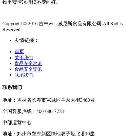
物平安情况持续不变向好。
Copyright © 2016 吉林wnsr威尼斯食品有限公司.All Rights
Reserved
友情链接：
首页
关于我们
食品安全常识
食品安全资讯
联系我们
联系我们
地址：吉林省长春市宽城区兰家大街3468号
全国客服热线：400-680-7778
中部运营中心
地址：郑州市郑东新区绿地双子塔北塔19层