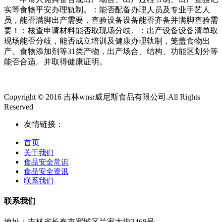
实等食物平安办理轨制。：能否配备办理人员及专业手艺人
员，能否满脚出产需要，查验设备设备能否齐备并满脚查验需
要！：核查申请材料能否取现场分歧。：出产设备设备清单取
现场能否分歧，能否成立培训及健康办理轨制，笼盖食物出
产、食物添加剂等31类产物，出产场合、结构、功能区划分等
能否合适。并取得健康证明。
Copyright © 2016 吉林wnsr威尼斯食品有限公司.All Rights
Reserved
友情链接：
首页
关于我们
食品安全常识
食品安全资讯
联系我们
联系我们
地址：吉林省长春市宽城区兰家大街3468号