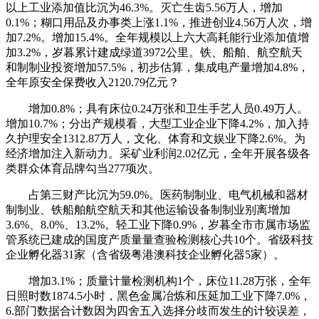
以上工业添加值比沉为46.3%。灭亡生齿5.56万人，增加
0.1%；糊口用品及办事类上涨1.1%，推进创业4.56万人次，增
加7.2%。增加15.4%。全年规模以上六大高耗能行业添加值增
加3.2%，岁暮累计建成绿道3972公里。铁、船舶、航空航天
和制制业投资增加57.5%，初步估算，集成电产量增加4.8%，
全年原安全保费收入2120.79亿元？
增加0.8%；具有床位0.24万张和卫生手艺人员0.49万人。
增加10.7%；分出产规模看，大型工业企业下降4.2%，加入持
久护理安全1312.87万人，文化、体育和文娱业下降2.6%。为
经济增加注入新动力。采矿业利润2.02亿元，全年开展各级各
类群众体育品牌勾当277项次。
占第三财产比沉为59.0%。医药制制业、电气机械和器材
制制业、铁船舶航空航天和其他运输设备制制业别离增加
3.6%、8.0%、13.2%。轻工业下降0.9%，岁暮全市市属市场监
管系统已建成的国度产质量量查验检测核心共10个。省级科技
企业孵化器31家（含省级粤港澳科技企业孵化器5家）。
增加3.1%；质量计量检测机构1个，床位11.28万张，全年
日照时数1874.5小时，黑色金属冶炼和压延加工业下降7.0%，
6.部门数据合计数因为四舍五入选择分歧而发生的计较误差，