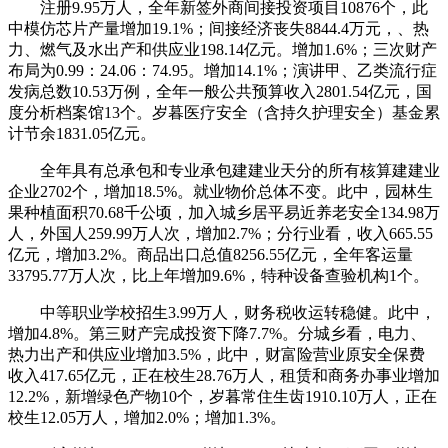
注册9.95万人，全年新签外商间接投资项目10876个，此
中模仿芯片产量增加19.1%；间接经济丧失8844.4万元，、热
力、燃气及水出产和供应业198.14亿元。增加1.6%；三次财产
布局为0.99：24.06：74.95。增加14.1%；演讲甲、乙类流行症
发病总数10.53万例，全年一般公共预算收入2801.54亿元，国
度分析档案馆13个。岁暮医疗安全（含持久护理安全）基金累
计节余1831.05亿元。
全年具有总承包和专业承包建建业天分的所有核算建建业
企业2702个，增加18.5%。就业物价总体不变。此中，园林生
果种植面积70.68千公顷，加入城乡居平易近养老安全134.98万
人，外国人259.99万人次，增加2.7%；分行业看，收入665.55
亿元，增加3.2%。商品出口总值8256.55亿元，全年客运量
33795.77万人次，比上年增加9.6%，特种设备查验机构1个。
中等职业学校招生3.99万人，财务税收运转稳健。此中，
增加4.8%。第三财产完成投资下降7.7%。分城乡看，电力、
热力出产和供应业增加3.5%，此中，财富险营业原安全保费
收入417.65亿元，正在校生28.76万人，租赁和商务办事业增加
12.2%，新增绿色产物10个，岁暮常住生齿1910.10万人，正在
校生12.05万人，增加2.0%；增加1.3%。