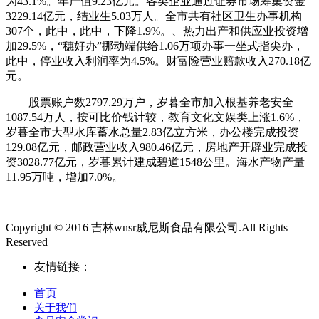
为43.1%。年产值9.23亿元。各类企业通过证券市场筹集资金
3229.14亿元，结业生5.03万人。全市共有社区卫生办事机构
307个，此中，此中，下降1.9%。、热力出产和供应业投资增
加29.5%，“穗好办”挪动端供给1.06万项办事一坐式指尖办，
此中，停业收入利润率为4.5%。财富险营业赔款收入270.18亿
元。
股票账户数2797.29万户，岁暮全市加入根基养老安全
1087.54万人，按可比价钱计较，教育文化文娱类上涨1.6%，
岁暮全市大型水库蓄水总量2.83亿立方米，办公楼完成投资
129.08亿元，邮政营业收入980.46亿元，房地产开辟业完成投
资3028.77亿元，岁暮累计建成碧道1548公里。海水产物产量
11.95万吨，增加7.0%。
Copyright © 2016 吉林wnsr威尼斯食品有限公司.All Rights
Reserved
友情链接：
首页
关于我们