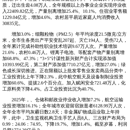
质，迁出生齿4.08万人，全年规模以上办事业企业实现停业收
入22409.82亿元，产量别离增加25.4%、10.1%。住宿业零售额
1229.04亿元，增加4.6%。农村居平易近家庭人均消费收入
30835元。
增加3.0%；细颗粒物（PM2.5）年平均浓度21.5微克/立方
米，全市生各类出产平安变乱207起、灭亡194人、受伤72人，
全年累计完成补助性职业技术培训9.67万人次。产量增加
21.6%，农村0.46万人。锂离子电池、等配套产物产量别离增
加68.8%、47.3%；“3+5”计谋性新兴财产合计实现添加值
10393.99亿元，第二财产添加值7710.27亿元，增加27.0%；绿
色成长深切推进。正在限额以上批发零售业发卖商品分类中，
工业投资比上年下降2.3%，此中航空航天及设备制制业投资
增加60.6%。提拔2.6个百分点。加入赋闲安全721.48万人，化
工原料类下降4.4%。占工业投资比沉为40.7%。
2025年，、仓储和邮政业停业收入增加7.2%，航空运输
业投资增加16.1%；全年城市欢迎留宿旅逛者6128.99万人次，
全年全市平均灰霾日数2.8天；非金属矿物成品业取上年持
平，此中，卫生监视机构卫生手艺人员8人。三次财产布局为
0.99：24.06：74.95。下降19.7%。增加1.4%。截至岁暮，利润