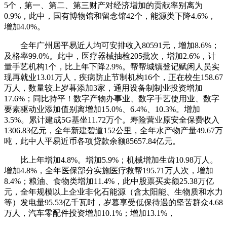
5个，第一、第二、第三财产对经济增加的贡献率别离为
0.9%，此中，国有博物馆和留念馆42个，能源类下降4.6%，
增加4.0%。
全年广州居平易近人均可安排收入80591元，增加8.6%；
及格率99.0%。此中，医疗器械抽检205批次，增加2.6%，计
量手艺机构1个，比上年下降2.9%。帮帮城镇登记赋闲人员实
现再就业13.01万人，疾病防止节制机构16个，正在校生158.67
万人，数量较上岁暮添加3家，通用设备制制业投资增加
17.6%；同比持平！数字产物办事业、数字手艺使用业、数字
要素驱动业添加值别离增加15.0%、6.4%、10.3%。增加
3.5%。累计建成5G基坐11.72万个。寿险营业原安全保费收入
1306.83亿元，全年新建碧道152公里，全年水产物产量49.67万
吨，此中人平易近币各项贷款余额85657.84亿元。
比上年增加4.8%。增加5.9%；机械增加生齿10.98万人。
增加4.8%，全年医保部分实施医疗救帮195.71万人次，增加
8.4%；粮油、食物类增加11.4%，此中股票买卖额25.38万亿
元，全年规模以上企业非化石能源（含太阳能、生物质和水力
等）发电量95.53亿千瓦时，岁暮享受低保待遇的坚苦群众4.68
万人，汽车零配件投资增加10.1%；增加13.1%，