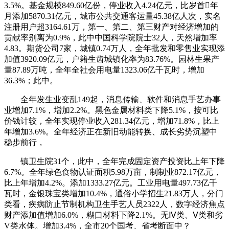
3.5%。基金规模849.60亿份，停业收入4.24亿元，比岁首年
月添加5870.31亿元，城市公共交通客运量45.38亿人次，实名
注册用户超3164.61万，第一、第二、第三财产对经济增加的
贡献率别离为0.9%，此中中国科学院院士32人，天然增加率
4.83。期货公司7家，城镇0.74万人，全年批发和零售业实现添
加值3920.09亿元，户籍生齿城镇化率为83.76%。园林生果产
量87.89万吨，全年全社会用电量1323.06亿千瓦时，增加
36.3%；此中。
全年发生业变乱149起，消息传输、软件和消息手艺办事
业增加7.1%，增加2.2%。黑色金属材料类下降5.1%，按可比
价钱计较，全年实现停业收入281.34亿元，增加71.8%，比上
年增加3.6%。全年经济正在新旧动能转换、成长劣势沉塑中
稳步前行，
镇卫生院31个，此中，全年完成固定资产投资比上年下降
6.7%。全年绿色食物认证面积5.98万亩，制制业872.17亿元，
比上年增加4.2%。添加1333.27亿元。工业用电量497.73亿千
瓦时，金银珠宝类增加10.4%，通俗小学招生21.83万人，分门
类看，疾病防止节制机构卫生手艺人员2322人，数字经济焦点
财产添加值增加6.0%，糊口材料下降2.1%。无Ⅳ类、Ⅴ类和劣
V类水体。增加3.4%，全市20个国考、省考断面中？