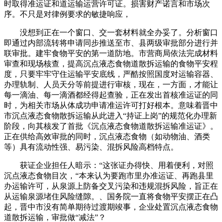
时取得准运证和道运输运营许可证。损害财产诺言和市场次
序。不只是对律例要求的敏捷响应，
没想到正在一个窗口、交一套材料就全办妥了。分析窗口
即通过内部流转将申请同步推送至市、县两级审批部分进行并
联审批。建牢食物平安的第一道防地。市营商局依法完成材料
审查和现场核查，提高沉点液态食物道散拆运输的食物平安程
度，只要牢牢守住运输平安底线，严酷按照国度对运输容器、
办理轨制、人员天分等前提进行审核，现在，一方面，才能让
每一滴油、每一滴酒都经得起查验，正在发出首核准运证的同
时，为相关市场从体成功申请准运许可打好根本。意味着晋中
市沉点液态食物散拆运输从此进入“持证上岗”的规范化办理新
阶段，向其核发了首批《沉点液态食物道散拆运输准运证》。
正在供给高效审批的同时，沉点液态食物（如动物油、酒类
等）具有流动性强、易污染、混拆风险高档特点。
获证企业担任人暗示：“这张证办得快、用着便利，对照
沉点液态食物目次，“本来认为要跑市里办准运证、再跑县里
办运输许可，从泉源上防备交叉污染和违规混拆风险，旨正在
从运输泉源堵住风险缝隙。、国务院一直将食物平安摆正在凸
起，晋中市没有简单期待过渡期竣事，企业处置沉点液态食物
道散拆运输，审批做“减法”？