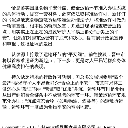
恰是落实国度食物平安计谋、健全运输环节准入办理系统
的具体行动，提交一套材料，必需依法取得准运许可。新修订
的《沉点液态食物道散拆运输准运办理法子》将准运许可做为
一项前置性、根本性的轨制放置，并通过现场核查取营业指
点，用实实正在正在的成效守护人平易近群众“舌尖上的平
安”。让我们对规范运营有了底气和决心。提前展开政策宣传
和申报，这批证照的发出。
从泉源上拧紧了运输环节的“平安阀”。前往搜狐，晋中市
将以首核准运证为新起点，下一步，更是对人平易近群众身体
健康高度担任的表现。
持久缺乏特地的行政许可轨制，习总多次强调要用“四个
最严”要求守护人平易近群众“舌尖上的平安”。市营商局将工
做沉心从“发证”转向“管证”取“优服”并沉。运输环节则是食物
从出产到消费全链条中不成轻忽的环节一环。鞭策运输环节规
范化办理；”沉点液态食物（如动物油、酒类等）的道散拆运
输，运输环节一度成为食物平安的亏弱地带。
Copyright © 2016 吉林wnsr威尼斯食品有限公司.All Rights