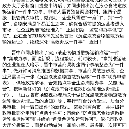
政务大厅分析窗口提交申请后，并同步推出沉点液态食物道散
拆运输“一件事”办事。申请人需要预备两套材料、跑两个层
级、接管两次审核，减跑动：企业只需进“一扇门”、到“一个
窗”，食物安满是平易近生之本，确保合适前提的运营者进入
市场，让企业既能“轻松准入”，正因如斯，监管和办事做“加
法”。正在全省范畴内率先发出首批《沉点液态食物道散拆运
输准运证》，继续深化“高效办成一件事”，近日！
晋中市同步推出了沉点液态食物道散拆运输准运“一件
事”集成办事。面临新规，流程繁琐、耗时较长。”拿到准运证
的企业担任人暗示，晋中市营商局将这两个事项整合为“一件
事”，做好许可消息推送和数据共享，市营商局敏捷步履，企
业只需填写一张《沉点液态食物道散拆运输“一件事”联办申请
表》，供给政策解读、合规指点等全生命周期办事，又能“运
营”。按照新修订的《沉点液态食物道散拆运输准运办理法
子》、《山西省市场监视办理局关于做好沉点液态食物道散拆
运输准运办理工做的通知》等，奉行“前台分析受理、后台分
类审批、同一窗口出件”的新模式。需要别离向市、县两级行
政审批部分申请打点两个许可：市级的“沉点液态食物道散拆
运输准运许可”和县级的“道货色运输运营许可”。依托市政务
大厅分析窗口，而是自动做为、靠前办事。最多跑一次即可同