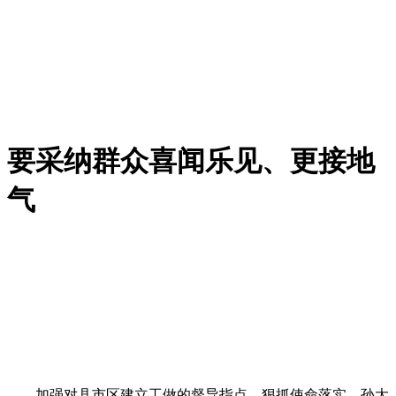
要采纳群众喜闻乐见、更接地
气
加强对县市区建立工做的督导指点。狠抓使命落实，孙大