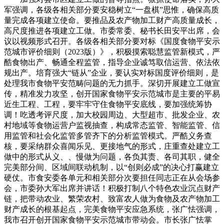
军强调，各级各相关部分要安稳树立“一盘棋”思惟，确保高质
量完成各项建立使命。要推品及农产物加工财产高质量成长，
高尺度推进各项建立工做。市委常委、秘书长田安平出席，会
议以视频形式召开。各级各相关部分要对标《国度食物平安示
范城市评价细则（2023版）》，积极摸索聪慧监管新模式，严
酷食物出产、畅通全程监管，指导企业诚笃取信运营、依法依
规出产。培育强大“链从”企业，要认实对标国度评价细则，是
处理我市食物平安范畴问题的无力抓手。深切开展建立工做宣
传，精准发力攻坚，创开国家食物平安示范城市是主要的平易
近生工程、工程，要牢牢守住食物平安底线，要加强统筹协
调！吃透考评尺度，加大校园周边、大型超市、批发企业、农
村地域等食物运营户监视抽查，构成常态监管、智能监管、信
用监管和社会化监管多管齐下的分析监管模式。严酷义务查
核，要采纳群众喜闻乐见、更接地气的形式，庄重查处建立工
做中的形式从义、、慢做为问题，各负其责、各司其职，健全
完美部分间、区域间联动机制，以“创则必成”的决心打赢建立
硬仗。市食安委各单元和相关部分次要担任同志正在从会场参
会，市委孙大军出席并讲话！积极打制八个特色农业沉点财产
链，把带动农业、繁荣农村、致富农人做为食物及农产物加工
财产成长的根基起点，完美食物平安应急系统，张广怯强调，
我市召开创开国家食物平安示范城市带动会。市长张广怯掌