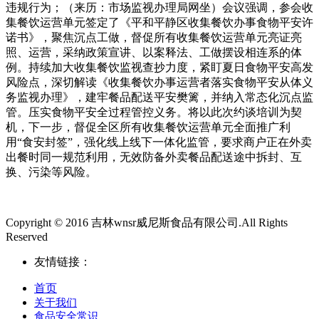
违规行为；（来历：市场监视办理局网坐）会议强调，参会收
集餐饮运营单元签定了《平和平静区收集餐饮办事食物平安许
诺书》，聚焦沉点工做，督促所有收集餐饮运营单元亮证亮
照、运营，采纳政策宣讲、以案释法、工做摆设相连系的体
例。持续加大收集餐饮监视查抄力度，紧盯夏日食物平安高发
风险点，深切解读《收集餐饮办事运营者落实食物平安从体义
务监视办理》，建牢餐品配送平安樊篱，并纳入常态化沉点监
管。压实食物平安全过程管控义务。将以此次约谈培训为契
机，下一步，督促全区所有收集餐饮运营单元全面推广利
用“食安封签”，强化线上线下一体化监管，要求商户正在外卖
出餐时同一规范利用，无效防备外卖餐品配送途中拆封、互
换、污染等风险。
Copyright © 2016 吉林wnsr威尼斯食品有限公司.All Rights
Reserved
友情链接：
首页
关于我们
食品安全常识