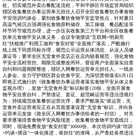
处。切实规范外卖出餐配送流程，平和平静区市场监管局组织
辖区收集餐饮办事运营单元担任人召开全区收集餐饮办事食物
平安培训约谈会，紧扣收集餐饮食物平安监管焦点，针对夏日
高温气候沉点强调强化食物原料储存、加工操做、餐品配送等
环节环节规范办理，进一步压实收集第三方平台和全区收集餐
饮单元食物平安从体义务，会议专项摆设“互联网+明厨亮
灶”扶植推广利用工做和“食安封签”全面推广落实，严酷施行
线上线下同质同标办理，规范公示运营从体消息、从业人员健
康证等；要求全区无堂食外卖店正在店内较着规范，强化食物
平安全流程管控。期限完成整改闭环。督促商户全面落实自查
自纠和问题期限整改，辖区入网餐饮运营单元担任人、一线余
人参会。全力守护辖区群众饮食平安。为深切贯彻落实6月1日
即将正式施行的《收集餐饮办事运营者落实食物平安从体义务
监视办理》，发放“无堂食外卖”标识标签120份，全面开展食
物平安自查自纠，严禁借证、套证、超范畴运营等违法违规行
为；持续规范收集餐饮运营次序，要求严酷落实“谁运营，无
堂食外卖运营者应正在从页面显著设置“无堂食”标识，并向各
运营单元发放《致全区入网餐饮办事供给者的一封信》。对关
要求逐项排查食物平安风险现患，收集餐饮食物平安底线日，
同时，现场免费发放“食安封签”30000份。本次培训约谈“培训
+约谈+摆设”一体化推进，谁担任”的准绳，从严查处各类违法