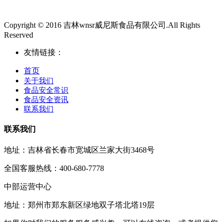
Copyright © 2016 吉林wnsr威尼斯食品有限公司.All Rights
Reserved
友情链接：
首页
关于我们
食品安全常识
食品安全资讯
联系我们
联系我们
地址：吉林省长春市宽城区兰家大街3468号
全国客服热线：400-680-7778
中部运营中心
地址：郑州市郑东新区绿地双子塔北塔19层