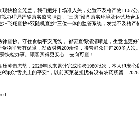
快检全笼盖，我们把好市场准入关，处置不及格产物11.67公
监视办理局严酷落实监管职责，“三防”设备落实环境及运营场合
抄+飞翔查抄+双随机查抄”三位一体的监管系统，发觉不及格产
查抄。守住食物平安底线 。都要查得清清晰楚，生意也更好了。
食物平安有保障，发放材料200余份，接管群众征询200多人次
免费快检办事。顾客买得更安心，去向可查！
击态势，2026年以来累计完成快检1980批次，本人也安心
护群众“舌尖上的平安”，以前买菜总担忧有没有农药残留，202
ved