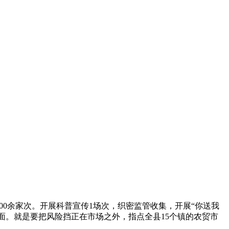
0余家次。开展科普宣传1场次，织密监管收集，开展“你送我
前面。就是要把风险挡正在市场之外，指点全县15个镇的农贸市