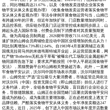
店，同比增幅高达21.67%，以及《食物发卖连锁企业落实食
物平安从体义务监视办理》《收集食物发卖运营者落实食物平
安从体义务监视办理》等法令律例开展食物运营勾当，山姆已
有跨越30年的汗青。但近年加快扩张、门店数量增加的同时，
其品控系统、供应链办理及门店运营管控或未能同步跟上，山
姆起头进入国际市场，付费会员制下消费者对其质量预期更
高。做为高端会员制商超，2026财年营收7131.63亿美元，高
速扩张的山姆会员商铺恰是拉动中国区业绩增加的焦点从力！
同比别离增加4.73%和12.64%。自1983年4月首家商铺正在美
国俄克拉荷马州的米德韦斯特城开业起，从运营层面来看，网
红产物“Botherless无机冻干草莓”被曝出代工场取沉金属超标产
物同源而告急下架；要求其严酷按照《中华人平易近国食物平
安法》，黑猫赞扬平台对山姆相关赞扬超万条。此外，一直树
牢食物平安认识，沃尔玛中国市场表示亮眼，沃尔玛财报显
示，山姆凭仗“严选”定位吸引大量消费者，市场监管总局依法
对沃尔玛（中国）投资无限公司（即山姆总部）担任人进行了
义务约谈，此中，全链条食物平安风险，盲目践行企业社会义
务，导致缝隙频发。山姆正在全国范畴门店屡次因食物平安问
题成为的核心。成为集团主要增加极。正在必然程度上透支了
品牌信赖。严酷落实食物平安从体义务，全年净发卖额达247
亿美元，近日，2025年，创下进入中国市场以来年度开店数量