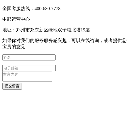
全国客服热线：400-680-7778
中部运营中心
地址：郑州市郑东新区绿地双子塔北塔19层
如果你对我们的服务服务感兴趣，可以在线咨询，或者提供您
宝贵的意见
提交留言