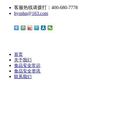
客服热线请拨打：400-680-7778
hysphn@163.com
首页
关于我们
食品安全常识
食品安全资讯
联系我们