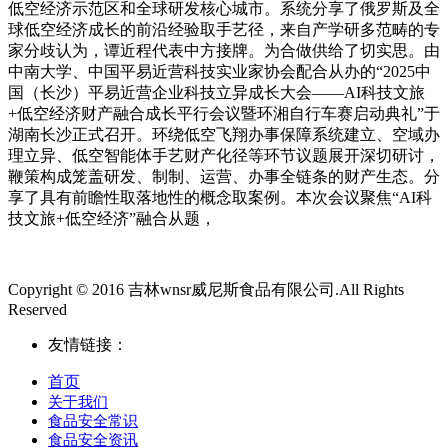
低空经济示范区和全球研发核心城市。系统分享了俄罗斯及全
球低空经济成长的前沿经验取手艺径，来自产学研多范畴的专
家分歧认为，谭近程代表中方接牌。为合做供给了切实思。由
中南大学、中国平易近营科技实业家协会配合从办的“2025中
国（长沙）平易近营企业科技立异成长大会——AI科技文旅
+低空经济财产融合成长平行会议暨环湘自行车赛启动典礼”于
湖南长沙正式召开。环绕低空飞翔办事保障系统建立、空域办
理立异、低空智能体手艺财产化径等环节议题展开深切研讨，
鞭策构成笼盖研发、制制、运营、办事全链条的财产生态。分
享了具有前瞻性取落地性的概念取案例。本次会议聚焦“AI科
技文旅+低空经济”融合从题，
Copyright © 2016 吉林wnsr威尼斯食品有限公司.All Rights
Reserved
友情链接：
首页
关于我们
食品安全常识
食品安全资讯