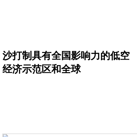
沙打制具有全国影响力的低空
经济示范区和全球