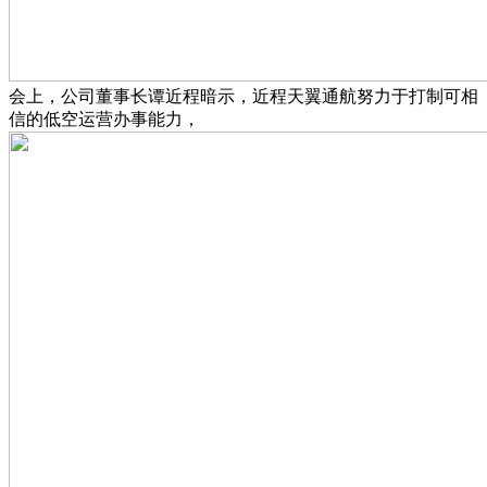
会上，公司董事长谭近程暗示，近程天翼通航努力于打制可相
信的低空运营办事能力，