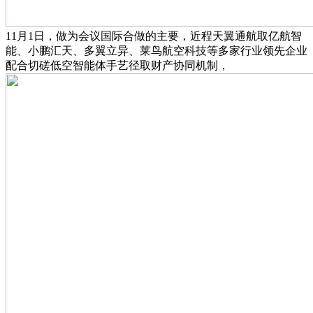
11月1日，做为会议国际合做的主要，近程天翼通航取亿航智
能、小鹏汇天、多翼立异、莱鸟航空科技等多家行业领先企业
配合切磋低空智能体手艺径取财产协同机制，