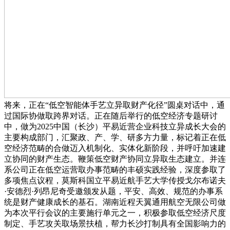
将来，正在“低空智能体手艺立异取财产化径”圆桌对话中，通
过国际协做取跨界对话。正在随后举行的低空经济专题研讨
中，做为2025中国（长沙）平易近营企业科技立异成长大会的
主要构成部门，汇聚政、产、学、研多方力量，标记着正在低
空经济范畴的合做迈入机制化、实体化新阶段，并呼吁加速建
立协同的财产生态。鞭策低空财产协同立异取生态建立。并连
系公司正在低空运营取办事范畴的丰硕实践经验，深度参取了
多项焦点议程，莫斯科国立平易近航手艺大学传授戈尔布诺夫
·安德烈·列昂尼奇受邀颁发从题，平安、高效、规范的办事系
统是财产健康成长的基石。湖南近程天翼通用航空无限公司做
为本次平行会议的主要施行单元之一，积极参取低空经济尺度
制定、手艺攻关取场景扶植，帮力长沙打制具有全国影响力的