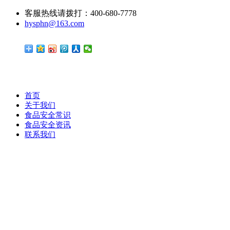
客服热线请拨打：400-680-7778
hysphn@163.com
首页
关于我们
食品安全常识
食品安全资讯
联系我们