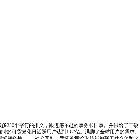
多280个字符的推文，跟进感乐趣的事务和旧事。并供给了丰硕的
推特的可货泉化日活跃用户达到1.87亿。满脚了全球用户的需
视频和链接，3、社交互动：活跃的评论取转能加强了社交体验