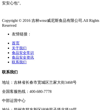
安安心包”。
Copyright © 2016 吉林wnsr威尼斯食品有限公司.All Rights
Reserved
友情链接：
首页
关于我们
食品安全常识
食品安全资讯
联系我们
联系我们
地址：吉林省长春市宽城区兰家大街3468号
全国客服热线：400-680-7778
中部运营中心
地址：郑州市郑东新区绿地双子塔北塔19层